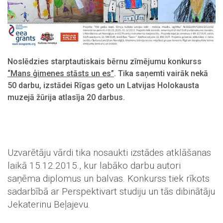
Noslēdzies starptautiskais bērnu zīmējumu konkurss
“Mans ģimenes stāsts un es”
. Tika saņemti vairāk nekā
50 darbu, izstādei Rīgas geto un Latvijas Holokausta
muzejā žūrija atlasīja 20 darbus.
Uzvarētāju vārdi tika nosaukti izstādes atklāšanas
laikā 15.12.2015., kur labāko darbu autori
saņēma diplomus un balvas. Konkurss tiek rīkots
sadarbībā ar Perspektivart studiju un tās dibinātāju
Jekaterinu Beļajevu.