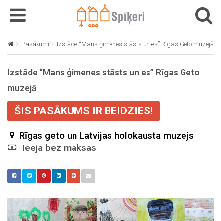
T
T
o
o
g
g
Pasākumi
Izstāde “Mans ģimenes stāsts un es” Rīgas Geto muzejā
g
g
l
l
Izstāde “Mans ģimenes stāsts un es” Rīgas Geto
e
e
n
n
muzejā
a
a
v
v
ŠIS PASĀKUMS IR BEIDZIES!
i
i
g
g
Rīgas geto un Latvijas holokausta muzejs
a
a
Ieeja bez maksas
t
t
i
i
o
o
n
n