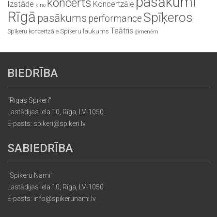
pasākumi
koncerts
Izstāde
Koncertzāle
kino
Rīgā
Spīķeros
pasākums
performance
Teātris
Spīķeru koncertzāle
Spīķeru laukums
ģimenēm
BIEDRĪBA
"Rīgas Spīķeri"
Lastādijas iela 10, Rīga, LV-1050
E-pasts: spikeri@spikeri.lv
SABIEDRĪBA
"Spikeru Nami"
Lastādijas iela 10, Rīga, LV-1050
E-pasts: info@spikerunami.lv