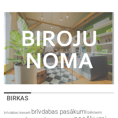
BIRKAS
brīvdabas pasākumi
bērniem
brīvdabas koncerti