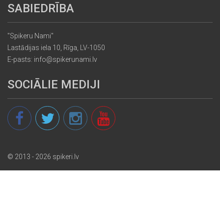
SABIEDRĪBA
"Spikeru Nami"
Lastādijas iela 10, Rīga, LV-1050
E-pasts: info@spikerunami.lv
SOCIĀLIE MEDIJI
© 2013 - 2026 spikeri.lv