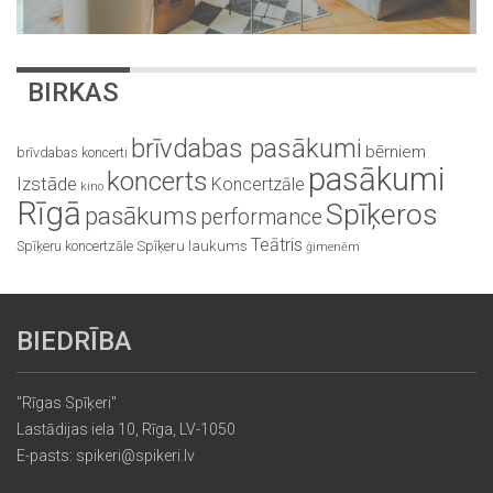
BIRKAS
brīvdabas pasākumi
bērniem
brīvdabas koncerti
pasākumi
koncerts
Izstāde
Koncertzāle
kino
Rīgā
Spīķeros
pasākums
performance
Teātris
Spīķeru koncertzāle
Spīķeru laukums
ģimenēm
BIEDRĪBA
"Rīgas Spīķeri"
Lastādijas iela 10, Rīga, LV-1050
E-pasts: spikeri@spikeri.lv