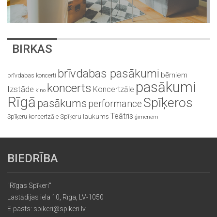
BIRKAS
brīvdabas pasākumi
bērniem
brīvdabas koncerti
pasākumi
koncerts
Izstāde
Koncertzāle
kino
Rīgā
Spīķeros
pasākums
performance
Teātris
Spīķeru koncertzāle
Spīķeru laukums
ģimenēm
BIEDRĪBA
"Rīgas Spīķeri"
Lastādijas iela 10, Rīga, LV-1050
E-pasts: spikeri@spikeri.lv