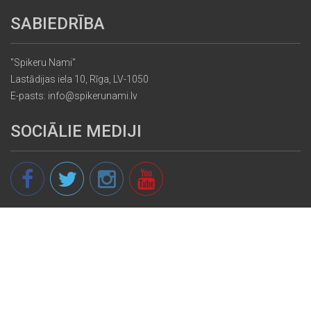
SABIEDRĪBA
"Spikeru Nami"
Lastādijas iela 10, Rīga, LV-1050
E-pasts: info@spikerunami.lv
SOCIĀLIE MEDIJI
© 2013 - 2026 spikeri.lv