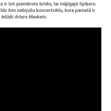
 ir īsti piemērots brīdis, lai mājīgajā Spīķeru
līdz šim nebijušu koncertciklu, kura pamatā ir
,
Ielūdz Arturs Maskats
.