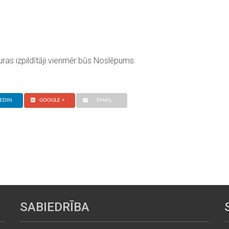
uras izpildītāji vienmēr būs Noslēpums.
EDIN
GOOGLE +
EMAIL
SABIEDRĪBA