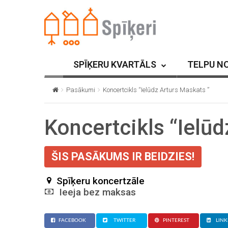
SPĪĶERU KVARTĀLS
TELPU N
Pasākumi
Koncertcikls “Ielūdz Arturs Maskats ”
Koncertcikls “Ielūd
ŠIS PASĀKUMS IR BEIDZIES!
Spīķeru koncertzāle
Ieeja bez maksas
FACEBOOK
TWITTER
PINTEREST
LINK