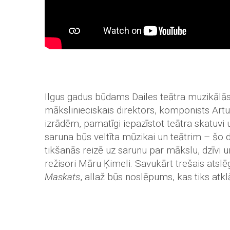
Ilgus gadus būdams Dailes teātra muzikālās
mākslinieciskais direktors, komponists Artu
izrādēm, pamatīgi iepazīstot teātra skatuvi
saruna būs veltīta mūzikai un teātrim – šo 
tikšanās reizē uz sarunu par mākslu, dzīvi 
režisori Māru Ķimeli. Savukārt trešais atsl
Maskats
, allaž būs noslēpums, kas tiks atkl