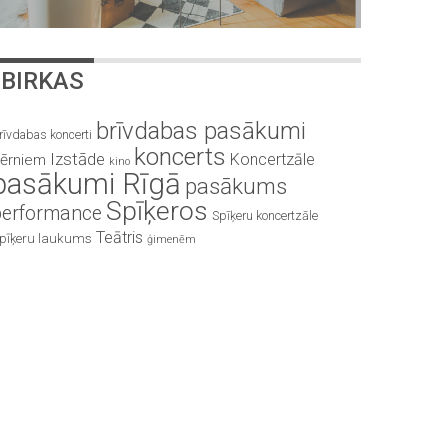
BIRKAS
brīvdabas pasākumi
rīvdabas koncerti
koncerts
Izstāde
Koncertzāle
ērniem
kino
pasākumi Rīgā
pasākums
Spīķeros
performance
Spīķeru koncertzāle
Teātris
pīķeru laukums
ģimenēm