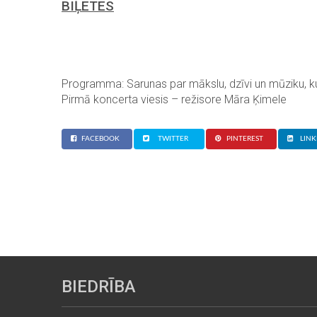
BIĻETES
Programma:
Sarunas par mākslu, dzīvi un mūziku, k
Pirmā koncerta viesis – režisore Māra Ķimele
FACEBOOK
TWITTER
PINTEREST
LINK
BIEDRĪBA