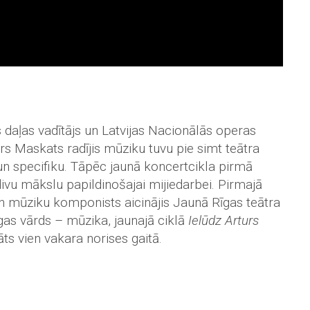
 daļas vadītājs un Latvijas Nacionālās operas
rs Maskats radījis mūziku tuvu pie simt teātra
 un specifiku. Tāpēc jaunā koncertcikla pirmā
divu mākslu papildinošajai mijiedarbei. Pirmajā
un mūziku komponists aicinājis Jaunā Rīgas teātra
ēgas vārds – mūzika, jaunajā ciklā
Ielūdz Arturs
āts vien vakara norises gaitā.