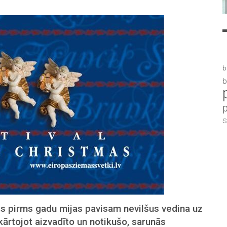
b
b
S
is pirms gadu mijas pavisam nevilšus vedina uz
kārtojot aizvadīto un notikušo, sarunās