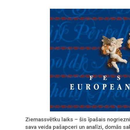
Ziemassvētku laiks – šis īpašais nogriezn
sava veida pašapceri un analīzi, domās sa