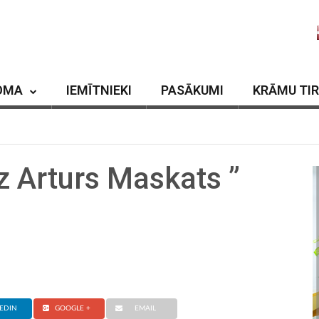
OMA
IEMĪTNIEKI
PASĀKUMI
KRĀMU TI
z Arturs Maskats ”
EDIN
GOOGLE +
EMAIL