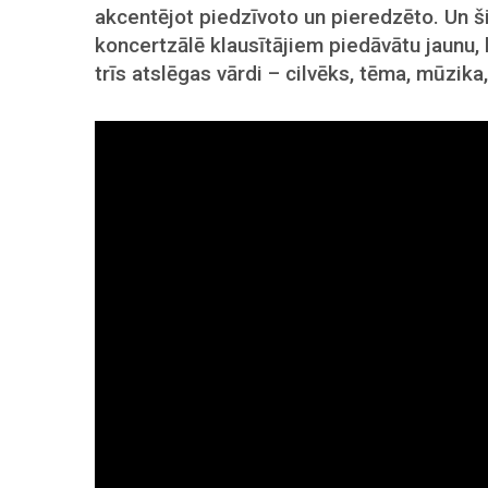
akcentējot piedzīvoto un pieredzēto. Un šis
koncertzālē klausītājiem piedāvātu jaunu, 
trīs atslēgas vārdi – cilvēks, tēma, mūzika