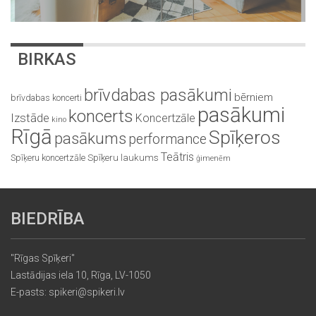
BIRKAS
brīvdabas pasākumi
bērniem
brīvdabas koncerti
pasākumi
koncerts
Izstāde
Koncertzāle
kino
Rīgā
Spīķeros
pasākums
performance
Teātris
Spīķeru koncertzāle
Spīķeru laukums
ģimenēm
BIEDRĪBA
"Rīgas Spīķeri"
Lastādijas iela 10, Rīga, LV-1050
E-pasts: spikeri@spikeri.lv