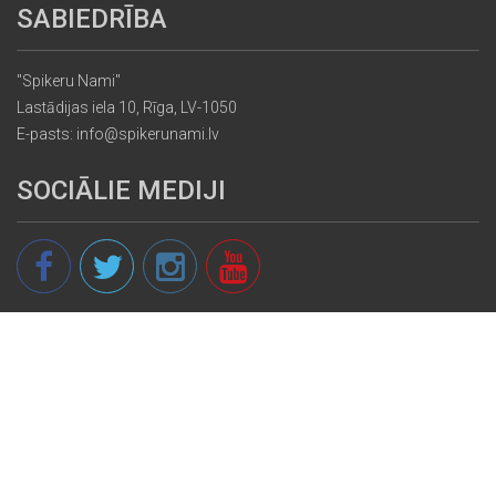
SABIEDRĪBA
"Spikeru Nami"
Lastādijas iela 10, Rīga, LV-1050
E-pasts: info@spikerunami.lv
SOCIĀLIE MEDIJI
© 2013 - 2026 spikeri.lv