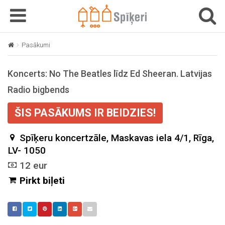
T
T
o
o
g
g
Pasākumi
Koncerts: No The Beatles līdz Ed Sheeran. Latvijas Radio 
g
g
l
l
Koncerts: No The Beatles līdz Ed Sheeran. Latvijas
e
e
n
n
Radio bigbends
a
a
v
v
ŠIS PASĀKUMS IR BEIDZIES!
i
i
g
g
Spīķeru koncertzāle, Maskavas iela 4/1, Rīga,
a
a
LV- 1050
t
t
12 eur
i
i
Pirkt biļeti
o
o
n
n