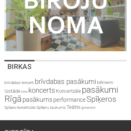
BIRKAS
brīvdabas pasākumi
bērniem
brīvdabas koncerti
pasākumi
koncerts
Izstāde
Koncertzāle
kino
Rīgā
Spīķeros
pasākums
performance
Teātris
Spīķeru koncertzāle
Spīķeru laukums
ģimenēm