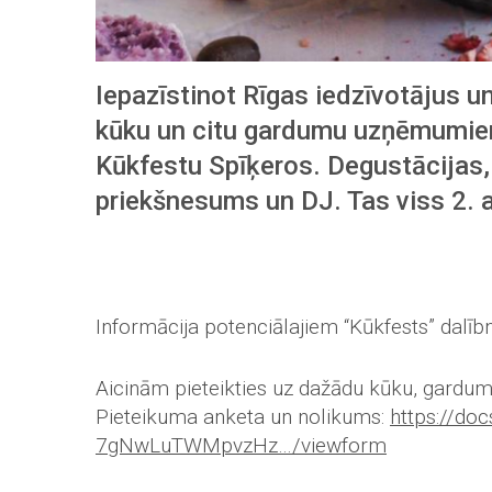
Iepazīstinot Rīgas iedzīvotājus u
kūku un citu gardumu uzņēmumiem
Kūkfestu Spīķeros. Degustācijas, t
priekšnesums un DJ. Tas viss 2. 
Informācija potenciālajiem “Kūkfests” dalīb
Aicinām pieteikties uz dažādu kūku, gardum
Pieteikuma anketa un nolikums:
https://do
7gNwLuTWMpvzHz…/viewform