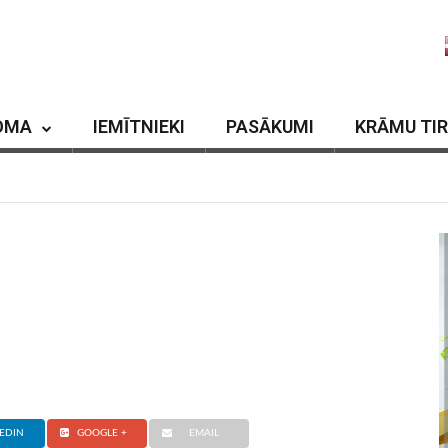
OMA
IEMĪTNIEKI
PASĀKUMI
KRĀMU TI
EDIN
GOOGLE +
EMAIL