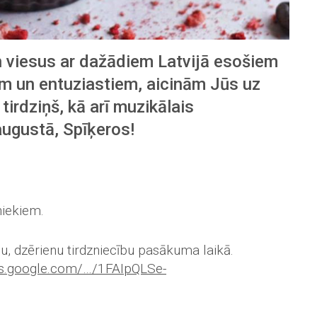
n viesus ar dažādiem Latvijā esošiem
 un entuziastiem, aicinām Jūs uz
irdziņš, kā arī muzikālais
augustā, Spīķeros!
niekiem.
u, dzērienu tirdzniecību pasākuma laikā.
cs.google.com/…/1FAIpQLSe-