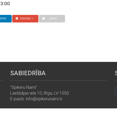
13:00
.
EDIN
GOOGLE +
EMAIL
SABIEDRĪBA
"Spikeru Nami"
Lastādijas iela 10, Rīga, LV-1050
E-pasts: info@spikerunami.lv