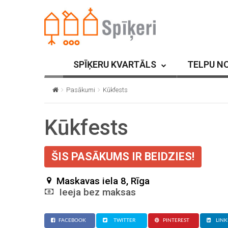
SPĪĶERU KVARTĀLS
TELPU N
Pasākumi
Kūkfests
Kūkfests
ŠIS PASĀKUMS IR BEIDZIES!
Maskavas iela 8, Rīga
Ieeja bez maksas
FACEBOOK
TWITTER
PINTEREST
LINK