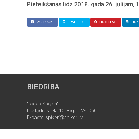
Pieteikšanās līdz 2018. gada 26. jūlijam, 
FACEBOOK
TWITTER
PINTEREST
LINK
BIEDRĪBA
"Rīgas Spīķeri"
Lastādijas iela 10, Rīga, LV-1050
E-pasts: spikeri@spikeri.lv
© 2013 - 2026 spikeri.lv