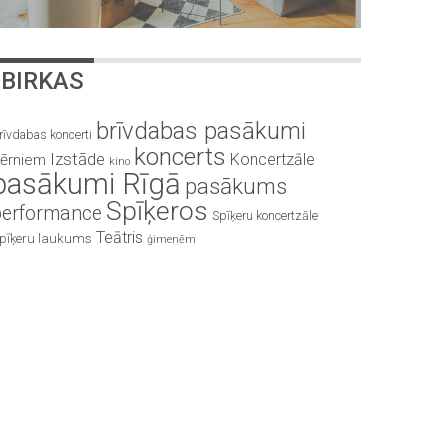
BIRKAS
brīvdabas pasākumi
rīvdabas koncerti
koncerts
Izstāde
Koncertzāle
ērniem
kino
pasākumi Rīgā
pasākums
Spīķeros
performance
Spīķeru koncertzāle
Teātris
pīķeru laukums
ģimenēm