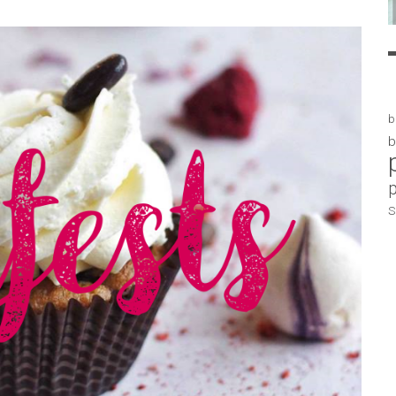
b
b
S