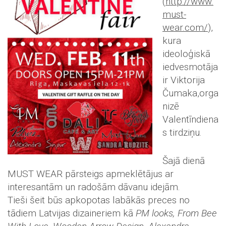
(
http://www.
must-
wear.com/
),
kura
ideoloģiskā
iedvesmotāja
ir Viktorija
Čumaka,orga
nizē
Valentīndiena
s tirdziņu.
Šajā dienā
MUST WEAR pārsteigs apmeklētājus ar
interesantām un radošām dāvanu idejām.
Tieši šeit būs apkopotas labākās preces no
tādiem Latvijas dizaineriem kā
PM looks, From Bee