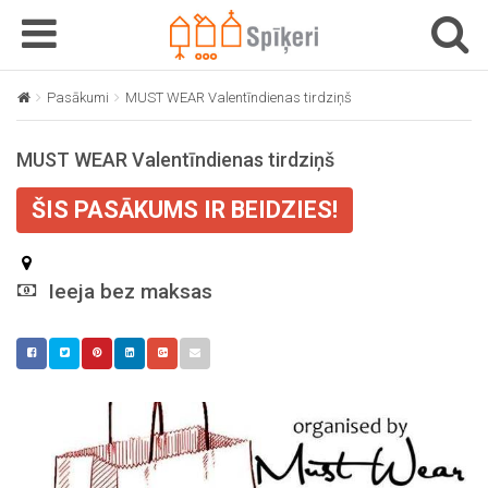
T
T
o
o
g
g
Pasākumi
MUST WEAR Valentīndienas tirdziņš
g
g
l
l
MUST WEAR Valentīndienas tirdziņš
e
e
n
n
ŠIS PASĀKUMS IR BEIDZIES!
a
a
v
v
i
i
g
Ieeja bez maksas
g
a
a
t
t
i
i
o
o
n
n