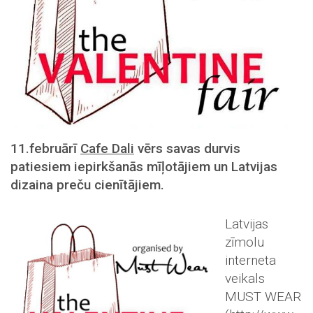
11.februārī
Cafe Dali
vērs savas durvis
patiesiem iepirkšanās mīļotājiem un Latvijas
dizaina preču cienītājiem.
Latvijas
zīmolu
interneta
veikals
MUST WEAR