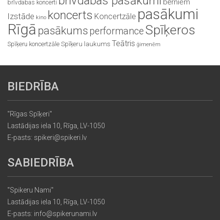
brīvdabas pasākumi
bērniem
brīvdabas koncerti
pasākumi
koncerts
Izstāde
Koncertzāle
kino
Rīgā
Spīķeros
pasākums
performance
Teātris
Spīķeru koncertzāle
Spīķeru laukums
ģimenēm
BIEDRĪBA
"Rīgas Spīķeri"
Lastādijas iela 10, Rīga, LV-1050
E-pasts: spikeri@spikeri.lv
SABIEDRĪBA
"Spikeru Nami"
Lastādijas iela 10, Rīga, LV-1050
E-pasts: info@spikerunami.lv