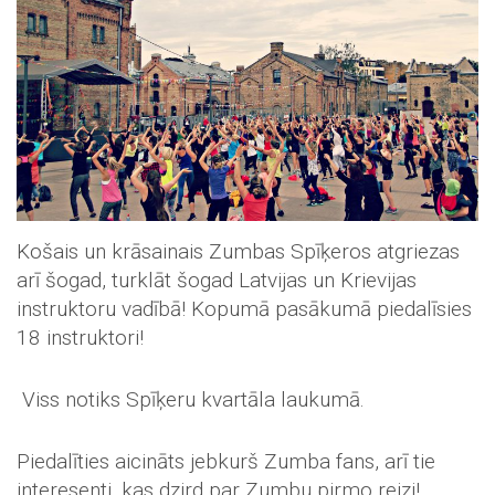
Košais un krāsainais Zumbas Spīķeros atgriezas
arī šogad, turklāt šogad Latvijas un Krievijas
instruktoru vadībā! Kopumā pasākumā piedalīsies
18 instruktori!
Viss notiks Spīķeru kvartāla laukumā.
Piedalīties aicināts jebkurš Zumba fans, arī tie
interesenti, kas dzird par Zumbu pirmo reizi!