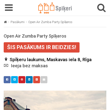
T
T
o
o
g
g
Pasākumi
Open Air Zumba Party Spīķeros
g
g
l
l
Open Air Zumba Party Spīķeros
e
e
n
n
ŠIS PASĀKUMS IR BEIDZIES!
a
a
v
v
Spīķeru laukums, Maskavas iela 8, Rīga
i
i
g
Ieeja bez maksas
g
a
a
t
t
i
i
o
o
n
n