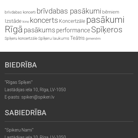
brīvdabas pasākumi
bērniem
brīvdabas koncerti
pasākumi
koncerts
Izstāde
Koncertzāle
kino
Rīgā
Spīķeros
pasākums
performance
Teātris
Spīķeru koncertzāle
Spīķeru laukums
ģimenēm
BIEDRĪBA
"Rīgas Spīķeri"
Lastādijas iela 10, Rīga, LV-1050
E-pasts: spikeri@spikeri.lv
SABIEDRĪBA
"Spikeru Nami"
Lastādijas iela 10, Rīga, LV-1050