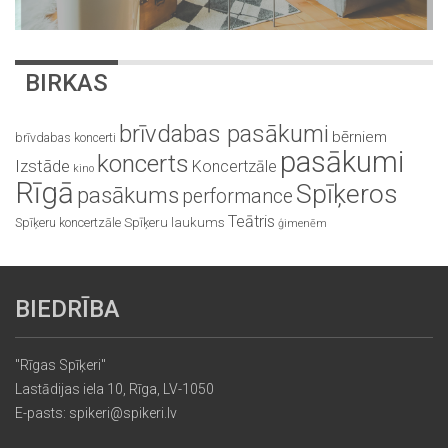
BIRKAS
brīvdabas pasākumi
bērniem
brīvdabas koncerti
pasākumi
koncerts
Izstāde
Koncertzāle
kino
Rīgā
Spīķeros
pasākums
performance
Teātris
Spīķeru koncertzāle
Spīķeru laukums
ģimenēm
BIEDRĪBA
"Rīgas Spīķeri"
Lastādijas iela 10, Rīga, LV-1050
E-pasts: spikeri@spikeri.lv