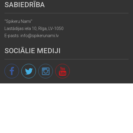
SABIEDRĪBA
"Spikeru Nami"
Lastādijas iela 10, Rīga, LV-1050
E-pasts: info@spikerunami.lv
SOCIĀLIE MEDIJI
© 2013 - 2026 spikeri.lv