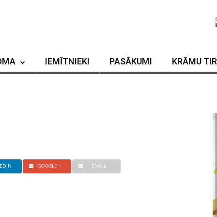
OMA
IEMĪTNIEKI
PASĀKUMI
KRĀMU TI
EDIN
GOOGLE +
EMAIL