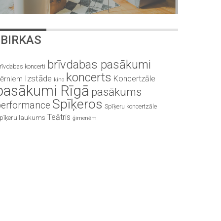
BIRKAS
brīvdabas pasākumi
rīvdabas koncerti
koncerts
Izstāde
Koncertzāle
ērniem
kino
pasākumi Rīgā
pasākums
Spīķeros
performance
Spīķeru koncertzāle
Teātris
pīķeru laukums
ģimenēm