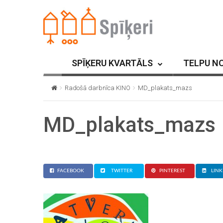
SPĪĶERU KVARTĀLS
TELPU N
Radošā darbnīca KINO
MD_plakats_mazs
MD_plakats_mazs
FACEBOOK
TWITTER
PINTEREST
LINK