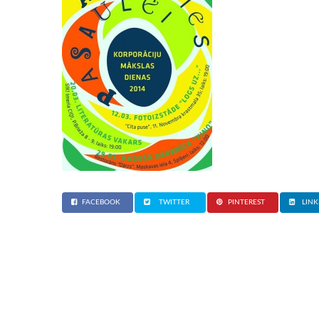
FACEBOOK
TWITTER
PINTEREST
LINK