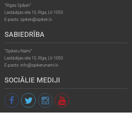
"Rīgas Spīķeri"
Lastādijas iela 10, Rīga, LV-1050
E-pasts: spikeri@spikeri.lv
SABIEDRĪBA
"Spikeru Nami"
Lastādijas iela 10, Rīga, LV-1050
E-pasts: info@spikerunami.lv
SOCIĀLIE MEDIJI
© 2013 - 2026 spikeri.lv