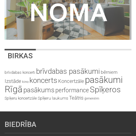
BIRKAS
brīvdabas pasākumi
bērniem
brīvdabas koncerti
pasākumi
koncerts
Izstāde
Koncertzāle
kino
Rīgā
Spīķeros
pasākums
performance
Teātris
Spīķeru koncertzāle
Spīķeru laukums
ģimenēm
BIEDRĪBA