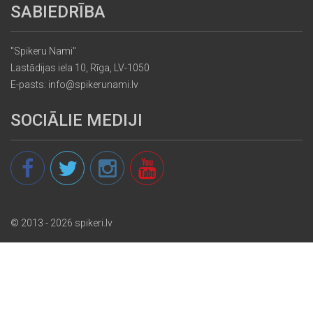
SABIEDRĪBA
"Spikeru Nami"
Lastādijas iela 10, Rīga, LV-1050
E-pasts: info@spikerunami.lv
SOCIĀLIE MEDIJI
© 2013 - 2026 spikeri.lv