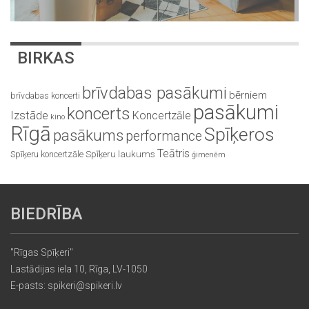
BIRKAS
brīvdabas pasākumi
bērniem
brīvdabas koncerti
pasākumi
koncerts
Izstāde
Koncertzāle
kino
Rīgā
Spīķeros
pasākums
performance
Teātris
Spīķeru koncertzāle
Spīķeru laukums
ģimenēm
BIEDRĪBA
"Rīgas Spīķeri"
Lastādijas iela 10, Rīga, LV-1050
E-pasts: spikeri@spikeri.lv