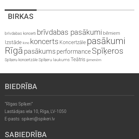
BIRKAS
brīvdabas pasākumi
bērniem
brīvdabas koncerti
pasākumi
koncerts
Izstāde
Koncertzāle
kino
Rīgā
Spīķeros
pasākums
performance
Teātris
Spīķeru koncertzāle
Spīķeru laukums
ģimenēm
BIEDRĪBA
"Rīgas Spīķeri"
Lastādijas iela 10, Rīga, LV-1050
E-pasts: spikeri@spikeri.lv
SABIEDRĪBA