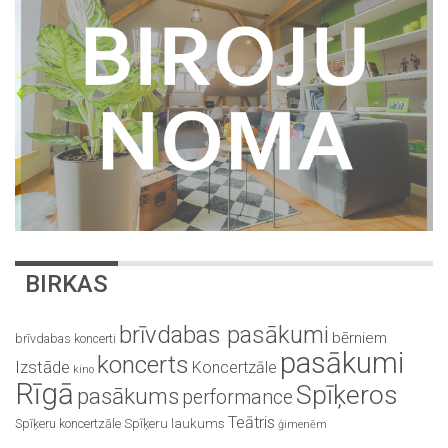
BIRKAS
brīvdabas pasākumi
bērniem
brīvdabas koncerti
pasākumi
koncerts
Izstāde
Koncertzāle
kino
Rīgā
Spīķeros
pasākums
performance
Teātris
Spīķeru koncertzāle
Spīķeru laukums
ģimenēm