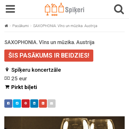
T
T
o
o
g
g
Pasākumi
SAXOPHONIA. Vīns un mūzika. Austrija
g
g
l
l
SAXOPHONIA. Vīns un mūzika. Austrija
e
e
n
n
ŠIS PASĀKUMS IR BEIDZIES!
a
a
v
v
Spīķeru koncertzāle
i
i
g
g
25 eur
a
a
Pirkt biļeti
t
t
i
i
o
o
n
n