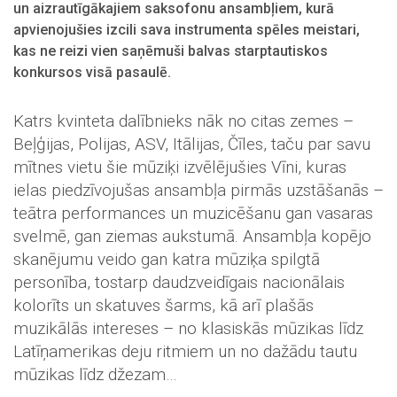
un aizrautīgākajiem saksofonu ansambļiem, kurā
apvienojušies izcili sava instrumenta spēles meistari,
kas ne reizi vien saņēmuši balvas starptautiskos
konkursos visā pasaulē.
Katrs kvinteta dalībnieks nāk no citas zemes –
Beļģijas, Polijas, ASV, Itālijas, Čīles, taču par savu
mītnes vietu šie mūziķi izvēlējušies Vīni, kuras
ielas piedzīvojušas ansambļa pirmās uzstāšanās –
teātra performances un muzicēšanu gan vasaras
svelmē, gan ziemas aukstumā. Ansambļa kopējo
skanējumu veido gan katra mūziķa spilgtā
personība, tostarp daudzveidīgais nacionālais
kolorīts un skatuves šarms, kā arī plašās
muzikālās intereses – no klasiskās mūzikas līdz
Latīņamerikas deju ritmiem un no dažādu tautu
mūzikas līdz džezam…