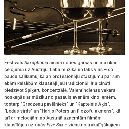
Festivāls
Saxophonia
aicina doties garšas un mūzikas
ceļojumā uz Austriju. Laba mūzika un labs vīns – šo
baudu salikumu, kā arī profesionāļu stāstījumu par šīm
abām kaislībām klausītāji jau tradicionāli ir aicināti
piedzīvot Spīķeru koncertzālē. Valentīndienas vakara
noskaņās ar mūziku no pasaulslavenām kino lentēm,
tostarp “Gredzenu pavēlnieks” un “Kapteinis Āķis”,
“Ledus sirds” un “Harijs Poters un filozofu akmens”, kā
arī ar melodijām no Austrijā uzņemtām filmām
klausītājus uzrunās
Five Sax
– viens no trakulīgākajiem