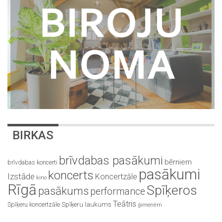
BIRKAS
brīvdabas pasākumi
bērniem
brīvdabas koncerti
pasākumi
koncerts
Izstāde
Koncertzāle
kino
Rīgā
Spīķeros
pasākums
performance
Teātris
Spīķeru koncertzāle
Spīķeru laukums
ģimenēm