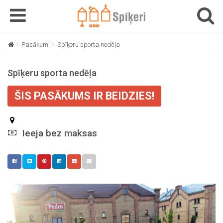
T
T
o
o
g
g
Pasākumi
Spīķeru sporta nedēļa
g
g
l
l
Spīķeru sporta nedēļa
e
e
n
n
ŠIS PASĀKUMS IR BEIDZIES!
a
a
v
v
i
i
g
Ieeja bez maksas
g
a
a
t
t
i
i
o
o
n
n