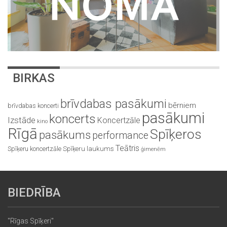
BIRKAS
brīvdabas pasākumi
bērniem
brīvdabas koncerti
pasākumi
koncerts
Izstāde
Koncertzāle
kino
Rīgā
Spīķeros
pasākums
performance
Teātris
Spīķeru koncertzāle
Spīķeru laukums
ģimenēm
BIEDRĪBA
"Rīgas Spīķeri"