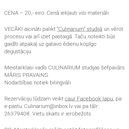
CENA – 20,- eiro. Cenā iekļauti visi materiāli.
VECĀKI aicināti palikt
“Culinarium” studijā
un vērot
procesu vai arī iziet pastaigā. Taču noteikti būs
gaidīti atpakaļ uz gatavo ēdienu kopīgo
degustāciju.
Meistarklasi vadīs CULINARIUM studijas šefpavārs
MĀRIS PRAVAINS.
Nodarbības notiek bilingvāli.
Rezervāciju lūdzam veikt
caur Facebook lapu
, pa
e-pastu: Culinarium@inbox.lv vai pa tālr.:
26379408. Vietu skaits ir ierobežots.