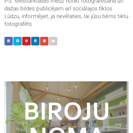
P.S. Meistarklasēs mēdz notikt fotografēšana un
dažas bildes publicējam arī sociālajos tīklos.
Lūdzu, informējiet, ja nevēlaties, lai jūsu bērns tiktu
fotografēts.