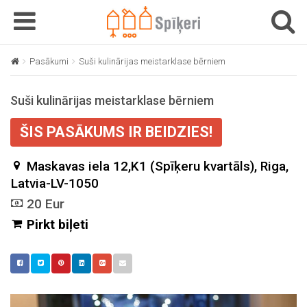
T
T
o
o
g
g
Pasākumi
Suši kulinārijas meistarklase bērniem
g
g
l
l
Suši kulinārijas meistarklase bērniem
e
e
n
n
ŠIS PASĀKUMS IR BEIDZIES!
a
a
v
v
Maskavas iela 12,K1 (Spīķeru kvartāls), Riga,
i
i
g
Latvia-LV-1050
g
a
a
20 Eur
t
t
Pirkt biļeti
i
i
o
o
n
n