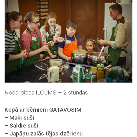
Nodarbības ILGUMS – 2 stundas.
Kopā ar bērniem GATAVOSIM:
– Maki suši
– Saldie suši
– Japāņu zaļās tējas dzērienu