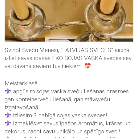
Svinot Sveču Mēnesi, “LATVIJAS SVECES” aicina
izliet savas īpašās EKO SOJAS VASKA sveces sev
vai dāvanā saviem tuviniekiem.
Meistarklasē:
apgūsim sojas vaska sveču liešanas prasmes
gan konteinerveču liešanā, gan stāvsveču
izgatavošanā,
izliesim 3 dabīgā sojas vaska sveces!
Izmeklēsiet savus īpašos aromātus, krāsas un
dekorus, radot savu unikālo un spēcīgo sveci!