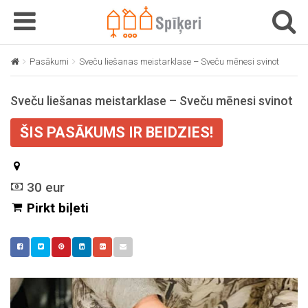
T
T
o
o
g
g
Pasākumi
Sveču liešanas meistarklase – Sveču mēnesi svinot
g
g
l
l
Sveču liešanas meistarklase – Sveču mēnesi svinot
e
e
n
n
ŠIS PASĀKUMS IR BEIDZIES!
a
a
v
v
i
i
g
g
30 eur
a
a
Pirkt biļeti
t
t
i
i
o
o
n
n