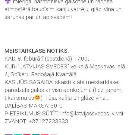
mierīgā, harmoniskā gaisotnē un radošā
atmosfērā baudīsim kafiju vai tēju, glāzi vīna un
sarunas par un ap svecēm!
MEISTARKLASE NOTIKS:
KAD: 8. feburārī (sestdienā) 17:00,
KUR: “LATVIJAS SVECES” veikalā Maskavas ielā
4, Spīķeru Radošajā Kvartālā;
KAS JŪS SAGAIDA: skaisti klāts meistarklasei
paredzēts galds ar visu aprīkojumu (līdzi jāņem
tikai smaids
). Tēja, kafija un glāze vīna…
DALĪBAS MAKSA: 30 €
PIETEIKUMUS SŪTĪT: info@latvijassveces.lv vai
ZVANOT: +37127233333