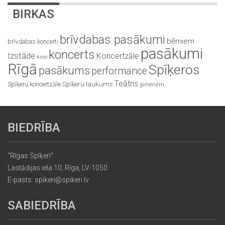
BIRKAS
brīvdabas pasākumi
bērniem
brīvdabas koncerti
pasākumi
koncerts
Izstāde
Koncertzāle
kino
Rīgā
Spīķeros
pasākums
performance
Teātris
Spīķeru koncertzāle
Spīķeru laukums
ģimenēm
BIEDRĪBA
"Rīgas Spīķeri"
Lastādijas iela 10, Rīga, LV-1050
E-pasts: spikeri@spikeri.lv
SABIEDRĪBA