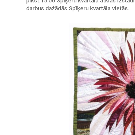
plkst.15:00 Spīķeru kvartālā atklās izstād
darbus dažādās Spīķeru kvartāla vietās.