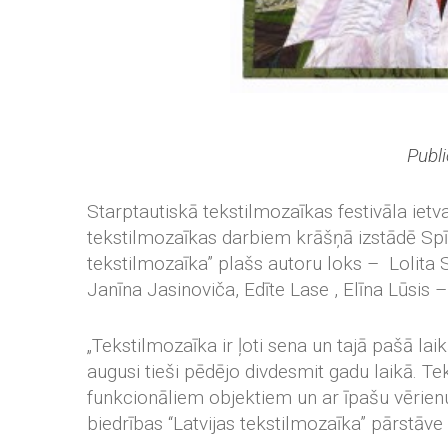
Publi
Starptautiskā tekstilmozaīkas festivāla ietv
tekstilmozaīkas darbiem krāšņā izstādē Spīķ
tekstilmozaīka” plašs autoru loks – Lolita S
Janīna Jasinoviča, Edīte Lase , Elīna Lūsis –
„Tekstilmozaīka ir ļoti sena un tajā pašā lai
augusi tieši pēdējo divdesmit gadu laikā. T
funkcionāliem objektiem un ar īpašu vērienu 
biedrības “Latvijas tekstilmozaīka” pārstāv