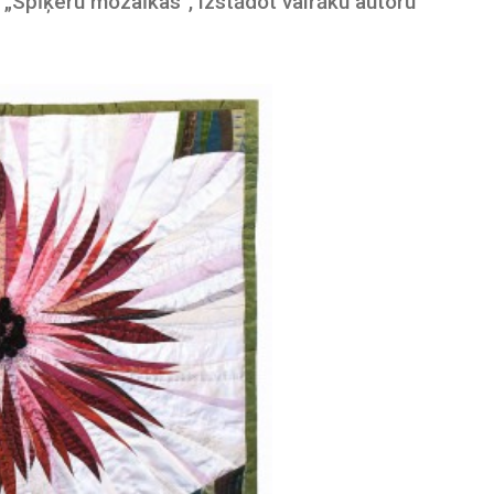
i „Spīķeru mozaīkas”, izstādot vairāku autoru