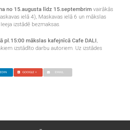
ma no 15.augusta līdz 15.septembrim
vairākās
Maskavas ielā 4), Maskavas ielā 6 un mākslas
 Ieeja izstādē bezmaksas.
ā pl.15:00 mākslas kafejnīcā Cafe DALI
,
ākiem izstādīto darbu autoriem. Uz izstādes
.
EDIN
GOOGLE +
EMAIL