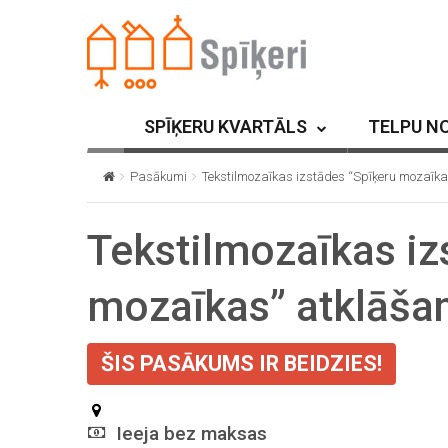
SPĪĶERU KVARTĀLS
TELPU N
Pasākumi
Tekstilmozaīkas izstādes “Spīķeru mozaīka
Tekstilmozaīkas iz
mozaīkas” atklāša
ŠIS PASĀKUMS IR BEIDZIES!
Ieeja bez maksas