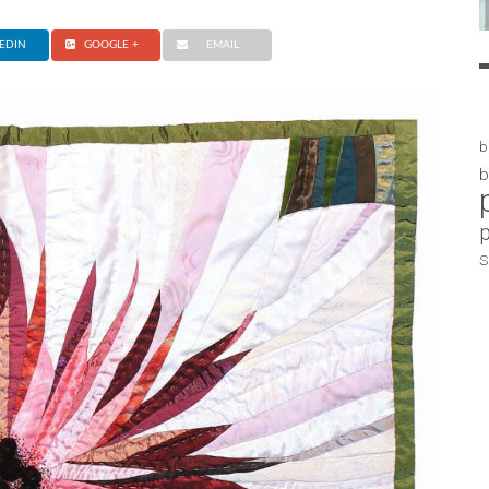
EDIN
GOOGLE +
EMAIL
b
b
S