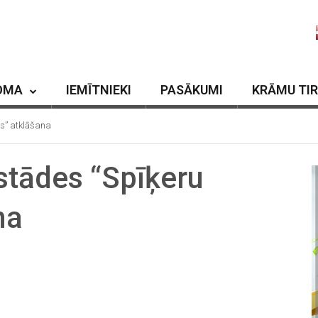
OMA
IEMĪTNIEKI
PASĀKUMI
KRĀMU TI
s” atklāšana
stādes “Spīķeru
na