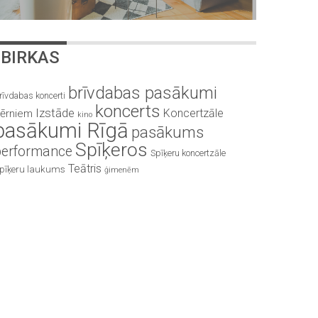
BIRKAS
brīvdabas pasākumi
rīvdabas koncerti
koncerts
Izstāde
Koncertzāle
ērniem
kino
pasākumi Rīgā
pasākums
Spīķeros
performance
Spīķeru koncertzāle
Teātris
pīķeru laukums
ģimenēm