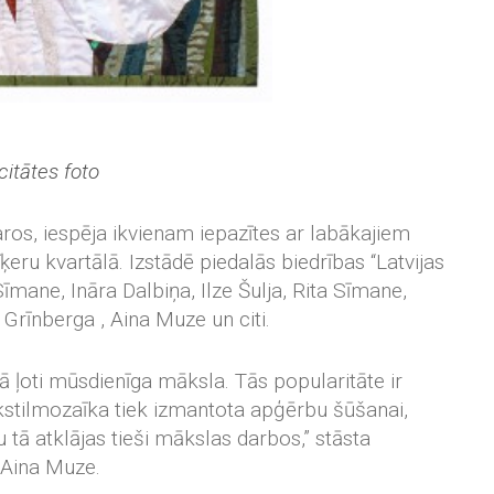
citātes foto
aros, iespēja ikvienam iepazītes ar labākajiem
eru kvartālā. Izstādē piedalās biedrības “Latvijas
īmane, Ināra Dalbiņa, Ilze Šulja, Rita Sīmane,
 Grīnberga , Aina Muze un citi.
kā ļoti mūsdienīga māksla. Tās popularitāte ir
ekstilmozaīka tiek izmantota apģērbu šūšanai,
tā atklājas tieši mākslas darbos,” stāsta
e Aina Muze.