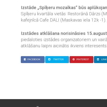
Izstāde „Spīķeru mozaīkas” būs aplūkoja
Spīķeru kvartāla vietās: Restorānā Dārzs (
kafejnīcā Cafe DALI (Maskavas iela 12k -1).
Izstādes atklāšana norisināsies 15.august
piedaloties izstādes organizatoriem un vair
atklāšanu laipni aicinātis ikviens interesents
FACEBOOK
TWITTER
PINTEREST
LINK