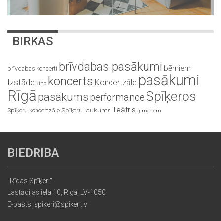
BIRKAS
brīvdabas pasākumi
bērniem
brīvdabas koncerti
pasākumi
koncerts
Izstāde
Koncertzāle
kino
Rīgā
Spīķeros
pasākums
performance
Teātris
Spīķeru koncertzāle
Spīķeru laukums
ģimenēm
BIEDRĪBA
"Rīgas Spīķeri"
Lastādijas iela 10, Rīga, LV-1050
E-pasts: spikeri@spikeri.lv