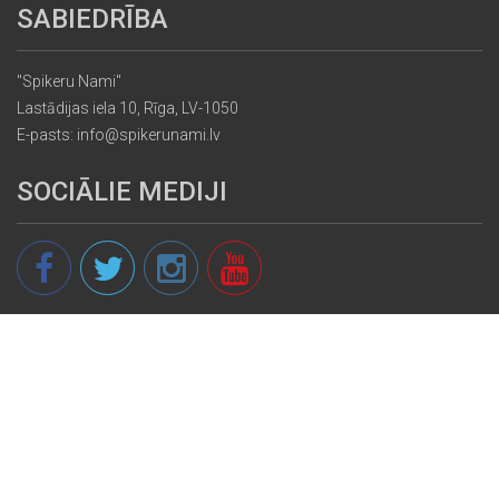
SABIEDRĪBA
"Spikeru Nami"
Lastādijas iela 10, Rīga, LV-1050
E-pasts: info@spikerunami.lv
SOCIĀLIE MEDIJI
© 2013 - 2026 spikeri.lv