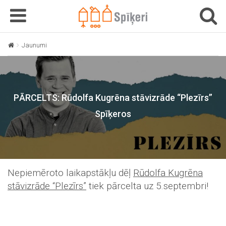
T
T
o
o
g
g
Jaunumi
PĀRCELTS: Rūdolfa Kugrēna stāvizrāde “Plezīrs” Spīķeros
g
g
l
l
e
e
n
n
PĀRCELTS: Rūdolfa Kugrēna stāvizrāde “Plezīrs”
a
a
v
v
Spīķeros
i
i
g
g
a
a
t
t
i
i
Nepiemēroto laikapstākļu dēļ
Rūdolfa Kugrēna
o
o
stāvizrāde “Plezīrs”
tiek pārcelta uz 5.septembri!
n
n