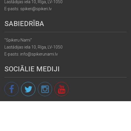
Lastādijas iela 10, Rīga, LV-1050
E-pasts: spikeri@spikeri.lv
SABIEDRĪBA
"Spikeru Nami"
Lastādijas iela 10, Rīga, LV-1050
E-pasts: info@spikerunami.lv
SOCIĀLIE MEDIJI
© 2013 - 2026 spikeri.lv