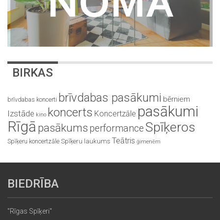
BIRKAS
brīvdabas pasākumi
bērniem
brīvdabas koncerti
pasākumi
koncerts
Izstāde
Koncertzāle
kino
Rīgā
Spīķeros
pasākums
performance
Teātris
Spīķeru koncertzāle
Spīķeru laukums
ģimenēm
BIEDRĪBA
"Rīgas Spīķeri"