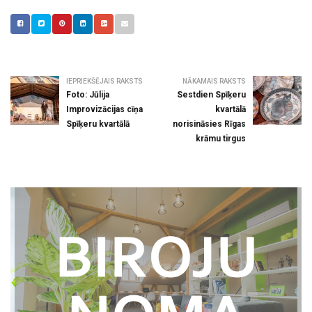
IEPRIEKŠĒJAIS RAKSTS
NĀKAMAIS RAKSTS
Foto: Jūlija
Sestdien Spīķeru
Improvizācijas cīņa
kvartālā
Spīķeru kvartālā
norisināsies Rīgas
krāmu tirgus