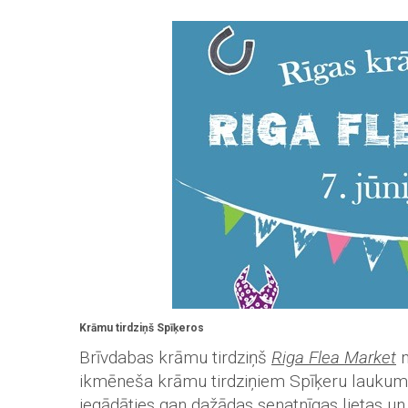
Krāmu tirdziņš Spīķeros
Brīvdabas krāmu tirdziņš
Riga Flea Market
n
ikmēneša krāmu tirdziņiem Spīķeru laukumā
iegādāties gan dažādas senatnīgas lietas un