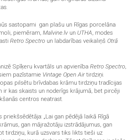
as.
ūs sastopami gan plašu un Rīgas porcelāna
īmoli, piemēram,
Malvine.lv
un
UTHA
, modes
asti
Retro Spectro
un labdarības veikaliņš
Otrā
anizē Spīķeru kvartāls un apvienība
Retro Spectro
,
iesiem pazīstamie
Vintage Open Air
tirdziņi.
ropas pilsētu brīvdabas krāmu tirdziņu tradīcijas
 ir kas skaists un noderīgs krājumā, bet pircēji
irkšanās centros neatrast.
 priekšsēdētāja: „Lai gan pēdējā laikā Rīgā
n krāmus, gan mājražotāju izstrādājumus, gan
irdziņu, kurā uzsvars tiks likts tieši uz