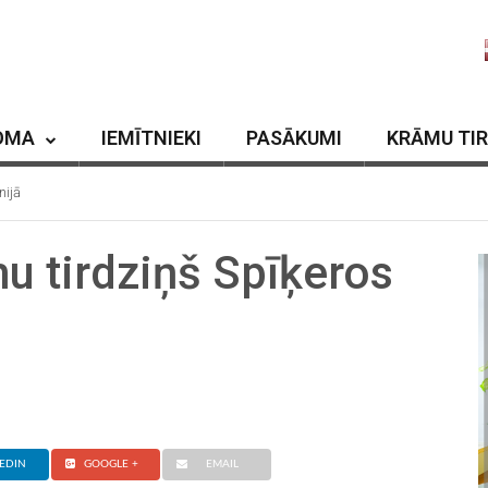
OMA
IEMĪTNIEKI
PASĀKUMI
KRĀMU TI
nijā
u tirdziņš Spīķeros
EDIN
GOOGLE +
EMAIL