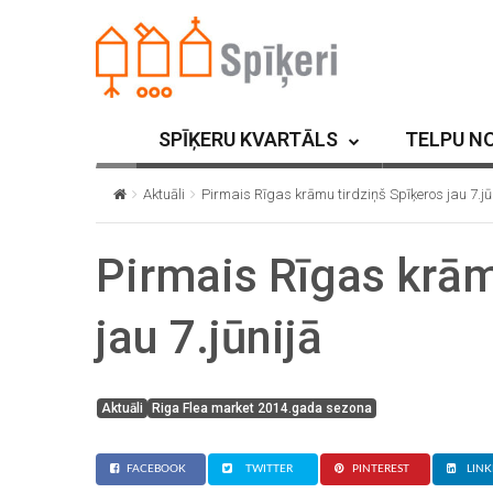
SPĪĶERU KVARTĀLS
TELPU N
Aktuāli
Pirmais Rīgas krāmu tirdziņš Spīķeros jau 7.jū
Pirmais Rīgas krām
jau 7.jūnijā
Aktuāli
Riga Flea market 2014.gada sezona
FACEBOOK
TWITTER
PINTEREST
LINK