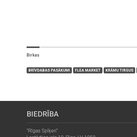
Birkas
BRĪVDABAS PASĀKUMI
FLEA MARKET
KRĀMU TIRGUS
BIEDRĪBA
"Rīgas Spīķeri"