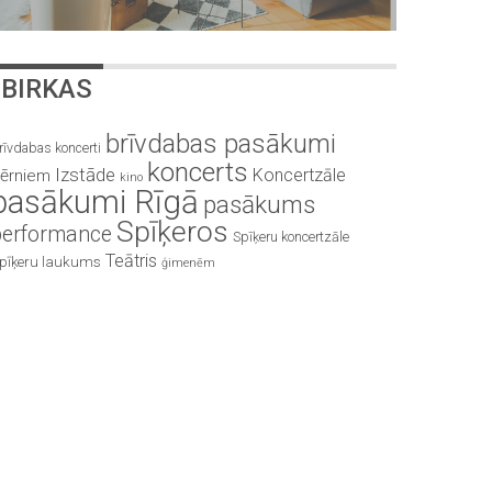
BIRKAS
brīvdabas pasākumi
rīvdabas koncerti
koncerts
Izstāde
Koncertzāle
ērniem
kino
pasākumi Rīgā
pasākums
Spīķeros
performance
Spīķeru koncertzāle
Teātris
pīķeru laukums
ģimenēm