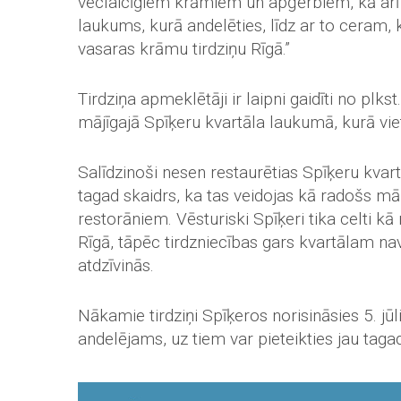
veclaicīgiem krāmiem un apģērbiem, kā arī 
laukums, kurā andelēties, līdz ar to ceram, 
vasaras krāmu tirdziņu Rīgā.”
Tirdziņa apmeklētāji ir laipni gaidīti no plks
mājīgajā Spīķeru kvartāla laukumā, kurā vie
Salīdzinoši nesen restaurētias Spīķeru kvart
tagad skaidrs, ka tas veidojas kā radošs māk
restorāniem. Vēsturiski Spīķeri tika celti k
Rīgā, tāpēc tirdzniecības gars kvartālam na
atdzīvinās.
Nākamie tirdziņi Spīķeros norisināsies 5. jūli
andelējams, uz tiem var pieteikties jau tagad