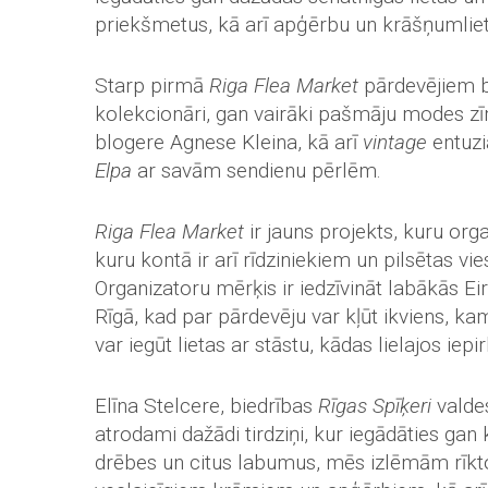
priekšmetus, kā arī apģērbu un krāšņumliet
Starp pirmā
Riga Flea Market
pārdevējiem b
kolekcionāri, gan vairāki pašmāju modes z
blogere Agnese Kleina, kā arī
vintage
entuzi
Elpa
ar savām sendienu pērlēm.
Riga Flea Market
ir jauns projekts, kuru org
kuru kontā ir arī rīdziniekiem un pilsētas v
Organizatoru mērķis ir iedzīvināt labākās Ei
Rīgā, kad par pārdevēju var kļūt ikviens, kam
var iegūt lietas ar stāstu, kādas lielajos iep
Elīna Stelcere, biedrības
Rīgas Spīķeri
valdes
atrodami dažādi tirdziņi, kur iegādāties ga
drēbes un citus labumus, mēs izlēmām rīktot t