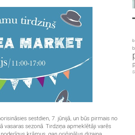
b
b
S
orisināsies sestdien, 7. jūnijā, un būs pirmais no
 vasaras sezonā. Tirdziņa apmeklētāji varēs
 noderīgus krāmus, gan oriģinālus dizaina