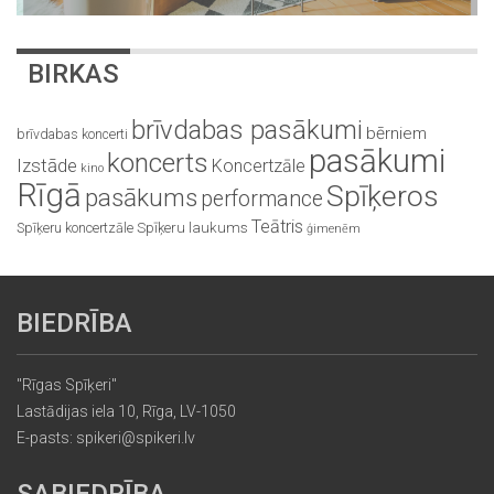
BIRKAS
brīvdabas pasākumi
bērniem
brīvdabas koncerti
pasākumi
koncerts
Izstāde
Koncertzāle
kino
Rīgā
Spīķeros
pasākums
performance
Teātris
Spīķeru koncertzāle
Spīķeru laukums
ģimenēm
BIEDRĪBA
"Rīgas Spīķeri"
Lastādijas iela 10, Rīga, LV-1050
E-pasts: spikeri@spikeri.lv
SABIEDRĪBA