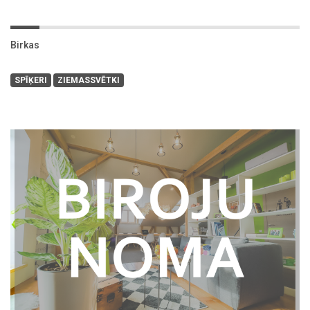
Birkas
SPĪĶERI
ZIEMASSVĒTKI