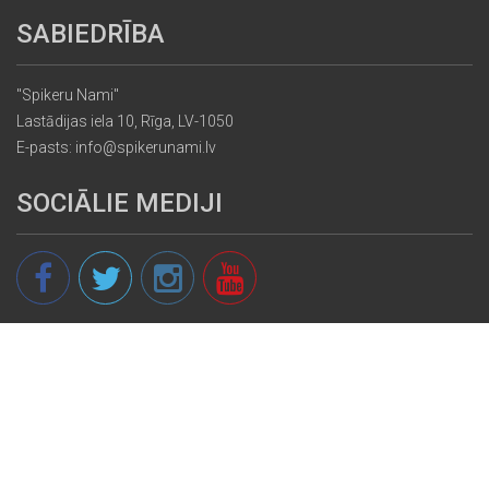
SABIEDRĪBA
"Spikeru Nami"
Lastādijas iela 10, Rīga, LV-1050
E-pasts: info@spikerunami.lv
SOCIĀLIE MEDIJI
© 2013 - 2026 spikeri.lv