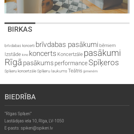
BIRKAS
brīvdabas pasākumi
bērniem
brīvdabas koncerti
pasākumi
koncerts
Izstāde
Koncertzāle
kino
Rīgā
Spīķeros
pasākums
performance
Teātris
Spīķeru koncertzāle
Spīķeru laukums
ģimenēm
BIEDRĪBA
"Rīgas Spīķeri"
Lastādijas iela 10, Rīga, LV-1050
E-pasts: spikeri@spikeri.lv