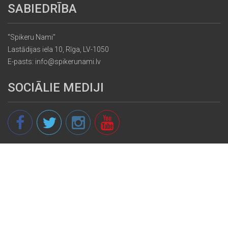
SABIEDRĪBA
"Spikeru Nami"
Lastādijas iela 10, Rīga, LV-1050
E-pasts: info@spikerunami.lv
SOCIĀLIE MEDIJI
© 2013 - 2026 spikeri.lv