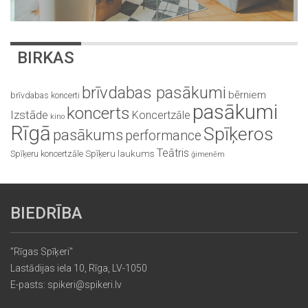
BIRKAS
brīvdabas pasākumi
bērniem
brīvdabas koncerti
pasākumi
koncerts
Izstāde
Koncertzāle
kino
Rīgā
Spīķeros
pasākums
performance
Teātris
Spīķeru koncertzāle
Spīķeru laukums
ģimenēm
BIEDRĪBA
"Rīgas Spīķeri"
Lastādijas iela 10, Rīga, LV-1050
E-pasts: spikeri@spikeri.lv