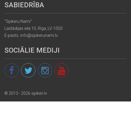
SABIEDRĪBA
"Spikeru Nami"
Lastādijas iela 10, Rīga, LV-1050
E-pasts: info@spikerunami.lv
SOCIĀLIE MEDIJI
© 2013 - 2026 spikeri.lv