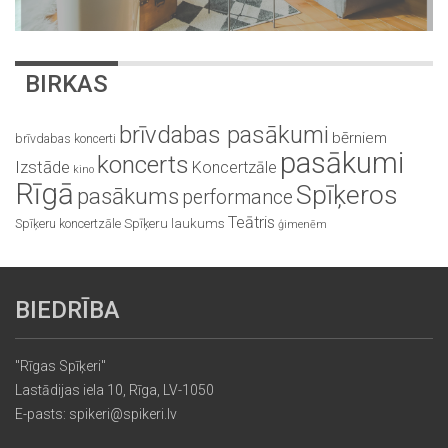
BIRKAS
brīvdabas pasākumi
bērniem
brīvdabas koncerti
pasākumi
koncerts
Izstāde
Koncertzāle
kino
Rīgā
Spīķeros
pasākums
performance
Teātris
Spīķeru koncertzāle
Spīķeru laukums
ģimenēm
BIEDRĪBA
"Rīgas Spīķeri"
Lastādijas iela 10, Rīga, LV-1050
E-pasts: spikeri@spikeri.lv