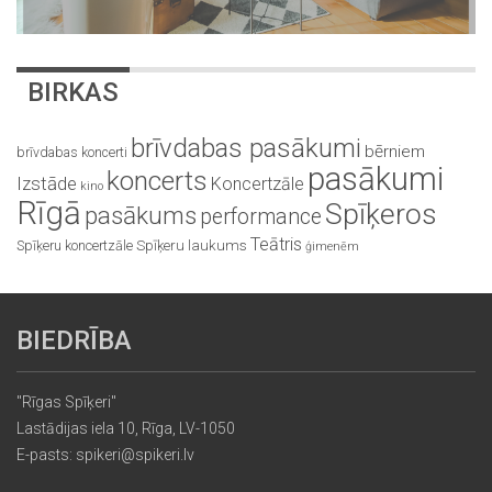
BIRKAS
brīvdabas pasākumi
bērniem
brīvdabas koncerti
pasākumi
koncerts
Izstāde
Koncertzāle
kino
Rīgā
Spīķeros
pasākums
performance
Teātris
Spīķeru koncertzāle
Spīķeru laukums
ģimenēm
BIEDRĪBA
"Rīgas Spīķeri"
Lastādijas iela 10, Rīga, LV-1050
E-pasts: spikeri@spikeri.lv