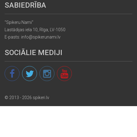
SABIEDRĪBA
"Spikeru Nami"
Lastādijas iela 10, Rīga, LV-1050
E-pasts: info@spikerunami.lv
SOCIĀLIE MEDIJI
© 2013 - 2026 spikeri.lv