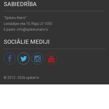
SABIEDRĪBA
"Spikeru Nami"
Lastādijas iela 10, Rīga, LV-1050
E-pasts: info@spikerunami.lv
SOCIĀLIE MEDIJI
© 2013 - 2026 spikeri.lv