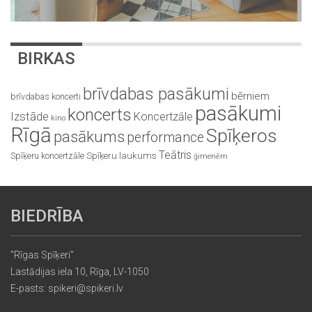
BIRKAS
brīvdabas pasākumi
bērniem
brīvdabas koncerti
pasākumi
koncerts
Izstāde
Koncertzāle
kino
Rīgā
Spīķeros
pasākums
performance
Teātris
Spīķeru koncertzāle
Spīķeru laukums
ģimenēm
BIEDRĪBA
"Rīgas Spīķeri"
Lastādijas iela 10, Rīga, LV-1050
E-pasts: spikeri@spikeri.lv