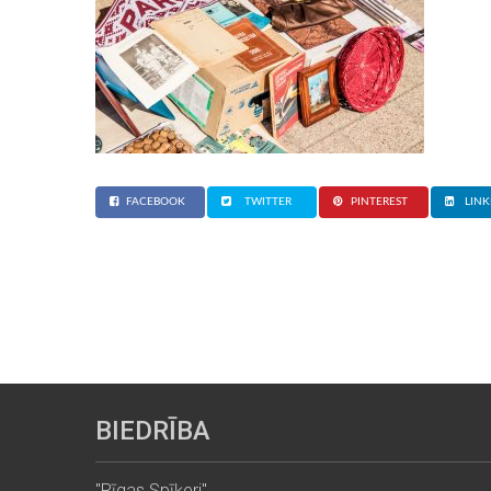
FACEBOOK
TWITTER
PINTEREST
LINK
BIEDRĪBA
"Rīgas Spīķeri"