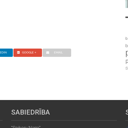
b
b
EDIN
GOOGLE +
EMAIL
S
SABIEDRĪBA
"Spikeru Nami"