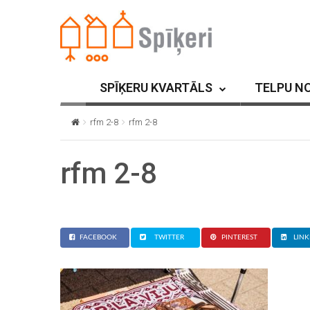
SPĪĶERU KVARTĀLS
TELPU N
rfm 2-8
rfm 2-8
rfm 2-8
FACEBOOK
TWITTER
PINTEREST
LINK