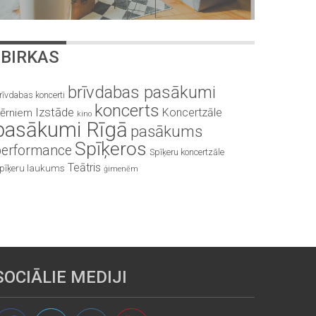
BIRKAS
brīvdabas pasākumi
rīvdabas koncerti
koncerts
Izstāde
Koncertzāle
ērniem
kino
pasākumi Rīgā
pasākums
Spīķeros
performance
Spīķeru koncertzāle
Teātris
pīķeru laukums
ģimenēm
SOCIĀLIE MEDIJI