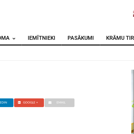
OMA
IEMĪTNIEKI
PASĀKUMI
KRĀMU TI
EDIN
GOOGLE +
EMAIL