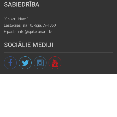
SABIEDRĪBA
"Spikeru Nami"
Lastādijas iela 10, Rīga, LV-1050
E-pasts: info@spikerunami.lv
SOCIĀLIE MEDIJI
© 2013 - 2026 spikeri.lv