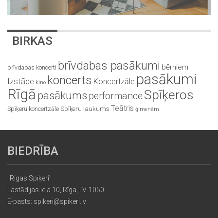
BIRKAS
brīvdabas pasākumi
bērniem
brīvdabas koncerti
pasākumi
koncerts
Izstāde
Koncertzāle
kino
Rīgā
Spīķeros
pasākums
performance
Teātris
Spīķeru koncertzāle
Spīķeru laukums
ģimenēm
BIEDRĪBA
"Rīgas Spīķeri"
Lastādijas iela 10, Rīga, LV-1050
E-pasts: spikeri@spikeri.lv