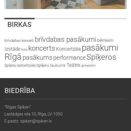
BIRKAS
brīvdabas pasākumi
bērniem
brīvdabas koncerti
pasākumi
koncerts
Izstāde
Koncertzāle
kino
Rīgā
Spīķeros
pasākums
performance
Teātris
Spīķeru koncertzāle
Spīķeru laukums
ģimenēm
BIEDRĪBA
"Rīgas Spīķeri"
Lastādijas iela 10, Rīga, LV-1050
E-pasts: spikeri@spikeri.lv