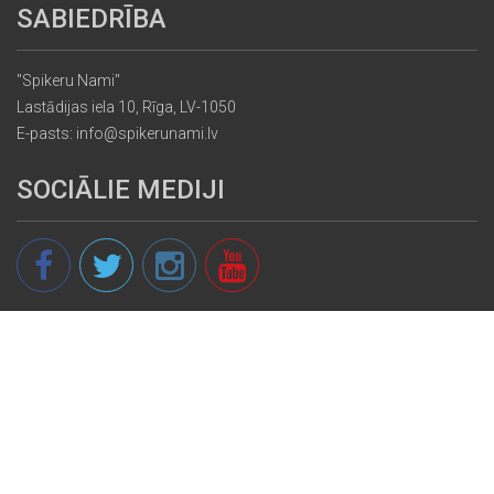
SABIEDRĪBA
"Spikeru Nami"
Lastādijas iela 10, Rīga, LV-1050
E-pasts: info@spikerunami.lv
SOCIĀLIE MEDIJI
© 2013 - 2026 spikeri.lv