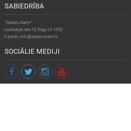
SABIEDRĪBA
"Spikeru Nami"
Lastādijas iela 10, Rīga, LV-1050
E-pasts: info@spikerunami.lv
SOCIĀLIE MEDIJI
© 2013 - 2026 spikeri.lv