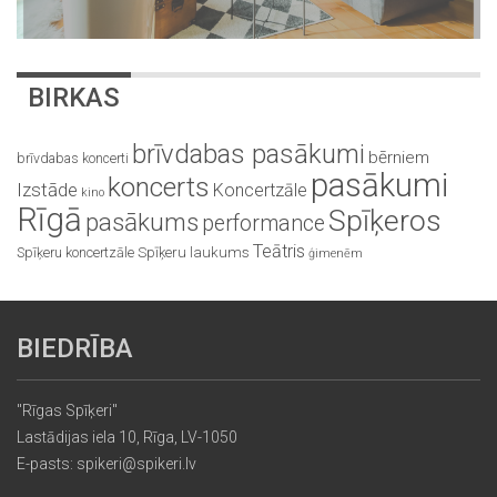
BIRKAS
brīvdabas pasākumi
bērniem
brīvdabas koncerti
pasākumi
koncerts
Izstāde
Koncertzāle
kino
Rīgā
Spīķeros
pasākums
performance
Teātris
Spīķeru koncertzāle
Spīķeru laukums
ģimenēm
BIEDRĪBA
"Rīgas Spīķeri"
Lastādijas iela 10, Rīga, LV-1050
E-pasts: spikeri@spikeri.lv