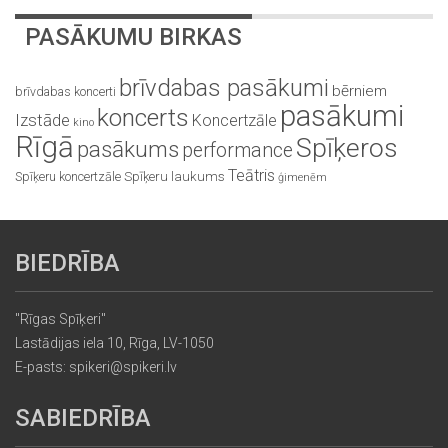
PASĀKUMU BIRKAS
brīvdabas pasākumi
bērniem
brīvdabas koncerti
pasākumi
koncerts
Izstāde
Koncertzāle
kino
Rīgā
Spīķeros
pasākums
performance
Teātris
Spīķeru koncertzāle
Spīķeru laukums
ģimenēm
BIEDRĪBA
"Rīgas Spīķeri"
Lastādijas iela 10, Rīga, LV-1050
E-pasts: spikeri@spikeri.lv
SABIEDRĪBA