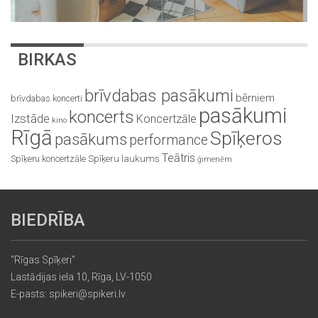
BIRKAS
brīvdabas pasākumi
bērniem
brīvdabas koncerti
pasākumi
koncerts
Izstāde
Koncertzāle
kino
Rīgā
Spīķeros
pasākums
performance
Teātris
Spīķeru koncertzāle
Spīķeru laukums
ģimenēm
BIEDRĪBA
"Rīgas Spīķeri"
Lastādijas iela 10, Rīga, LV-1050
E-pasts: spikeri@spikeri.lv