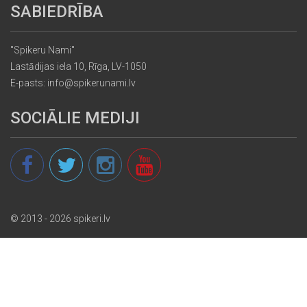
SABIEDRĪBA
"Spikeru Nami"
Lastādijas iela 10, Rīga, LV-1050
E-pasts: info@spikerunami.lv
SOCIĀLIE MEDIJI
© 2013 - 2026 spikeri.lv