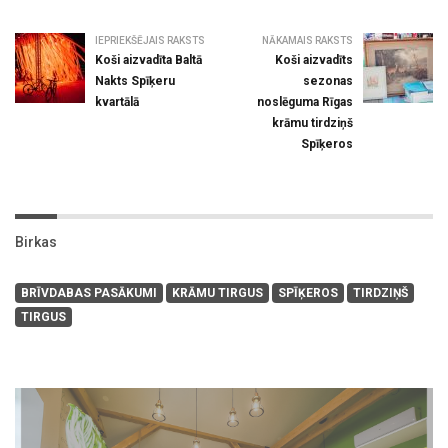
IEPRIEKŠĒJAIS RAKSTS
NĀKAMAIS RAKSTS
Koši aizvadīta Baltā
Koši aizvadīts
Nakts Spīķeru
sezonas
kvartālā
noslēguma Rīgas
krāmu tirdziņš
Spīķeros
Birkas
BRĪVDABAS PASĀKUMI
KRĀMU TIRGUS
SPĪĶEROS
TIRDZIŅŠ
TIRGUS