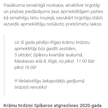
Pasākuma senatnīgā noskaņa, atraktīvie tirgotāji
un plašais piedāvājums ļaus apmeklētājam justies
kā senatnīgu lietu muzejā, savukārt tirgotāju stāsti
aizvedīs apmeklētāju nolūkoto priekšmetu laikos.
Uz šī gada pēdējo Rīgas krāmu tirdziņu
apmeklētāji būs gaidīti sestdien,
5.oktobrī, Spīķeru kvartāla laukumā,
Maskavas ielā 8, Rīgā, no plkst. 11.00 līdz
plkst.16.00!
!!! Nelabvēlīgu laikapstākļu gadījumā
tirdziņš nenotiks!
Krāmu tirdziņi Spīķeros atgriezīsies 2020.gada