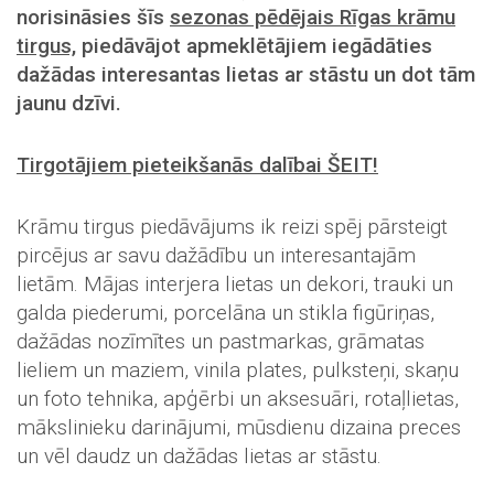
norisināsies šīs
sezonas pēdējais Rīgas krāmu
tirgus,
piedāvājot apmeklētājiem iegādāties
dažādas interesantas lietas ar stāstu un dot tām
jaunu dzīvi.
Tirgotājiem pieteikšanās dalībai ŠEIT!
Krāmu tirgus piedāvājums ik reizi spēj pārsteigt
pircējus ar savu dažādību un interesantajām
lietām. Mājas interjera lietas un dekori, trauki un
galda piederumi, porcelāna un stikla figūriņas,
dažādas nozīmītes un pastmarkas, grāmatas
lieliem un maziem, vinila plates, pulksteņi, skaņu
un foto tehnika, apģērbi un aksesuāri, rotaļlietas,
mākslinieku darinājumi, mūsdienu dizaina preces
un vēl daudz un dažādas lietas ar stāstu.