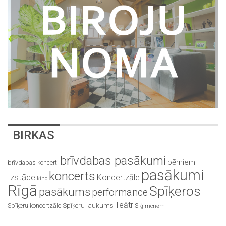
BIRKAS
brīvdabas pasākumi
bērniem
brīvdabas koncerti
pasākumi
koncerts
Izstāde
Koncertzāle
kino
Rīgā
Spīķeros
pasākums
performance
Teātris
Spīķeru koncertzāle
Spīķeru laukums
ģimenēm