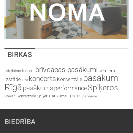
BIRKAS
brīvdabas pasākumi
bērniem
brīvdabas koncerti
pasākumi
koncerts
Izstāde
Koncertzāle
kino
Rīgā
Spīķeros
pasākums
performance
Teātris
Spīķeru koncertzāle
Spīķeru laukums
ģimenēm
BIEDRĪBA