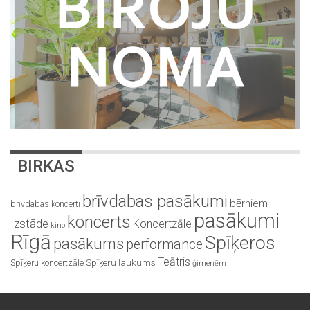
BIRKAS
brīvdabas pasākumi
bērniem
brīvdabas koncerti
pasākumi
koncerts
Izstāde
Koncertzāle
kino
Rīgā
Spīķeros
pasākums
performance
Teātris
Spīķeru koncertzāle
Spīķeru laukums
ģimenēm