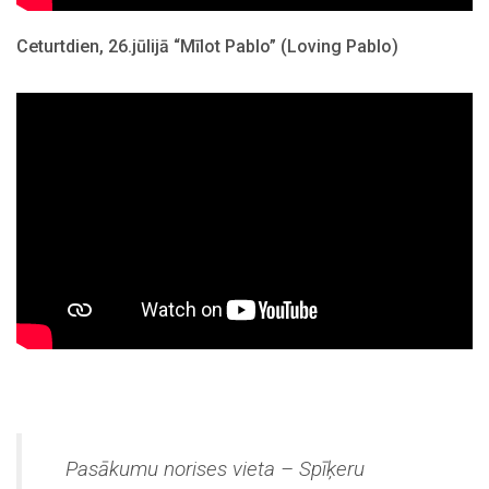
Ceturtdien, 26.jūlijā “Mīlot Pablo” (Loving Pablo)
Pasākumu norises vieta – Spīķeru