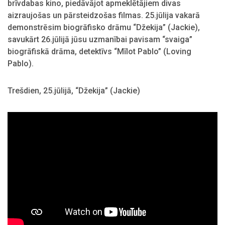
brīvdabas kino, piedāvājot apmeklētājiem divas
aizraujošas un pārsteidzošas filmas. 25.jūlija vakarā
demonstrēsim biogrāfisko drāmu “Džekija” (Jackie),
savukārt 26.jūlijā jūsu uzmanībai pavisam “svaiga”
biogrāfiskā drāma, detektīvs “Mīlot Pablo” (Loving
Pablo).
Trešdien, 25.jūlijā, “Džekija” (Jackie)