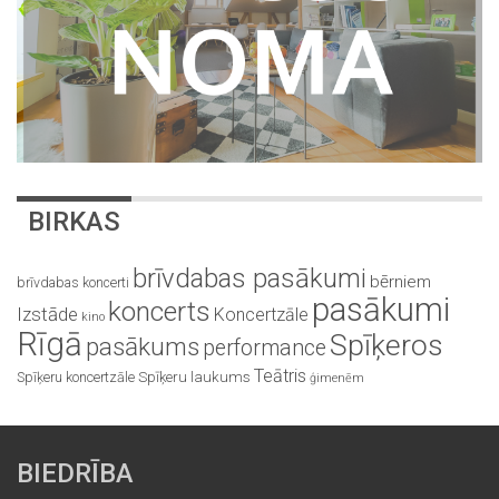
BIRKAS
brīvdabas pasākumi
bērniem
brīvdabas koncerti
pasākumi
koncerts
Izstāde
Koncertzāle
kino
Rīgā
Spīķeros
pasākums
performance
Teātris
Spīķeru koncertzāle
Spīķeru laukums
ģimenēm
BIEDRĪBA