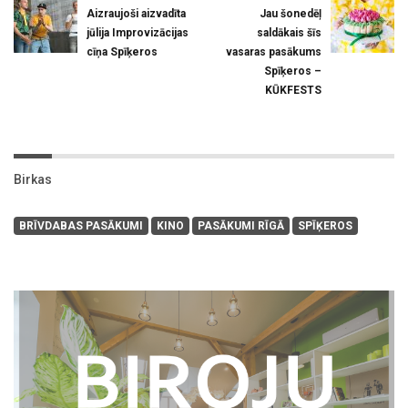
Aizraujoši aizvadīta
Jau šonedēļ
jūlija Improvizācijas
saldākais šīs
cīņa Spīķeros
vasaras pasākums
Spīķeros –
KŪKFESTS
Birkas
BRĪVDABAS PASĀKUMI
KINO
PASĀKUMI RĪGĀ
SPĪĶEROS