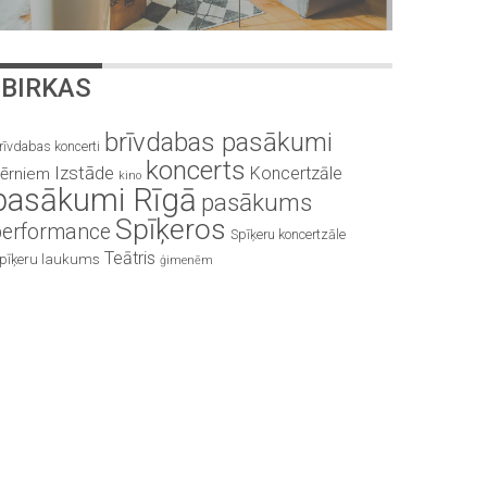
BIRKAS
brīvdabas pasākumi
rīvdabas koncerti
koncerts
Izstāde
Koncertzāle
ērniem
kino
pasākumi Rīgā
pasākums
Spīķeros
performance
Spīķeru koncertzāle
Teātris
pīķeru laukums
ģimenēm