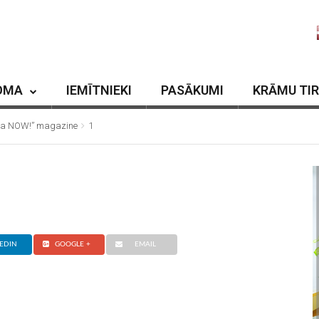
OMA
IEMĪTNIEKI
PASĀKUMI
KRĀMU TI
Riga NOW!” magazine
1
EDIN
GOOGLE +
EMAIL