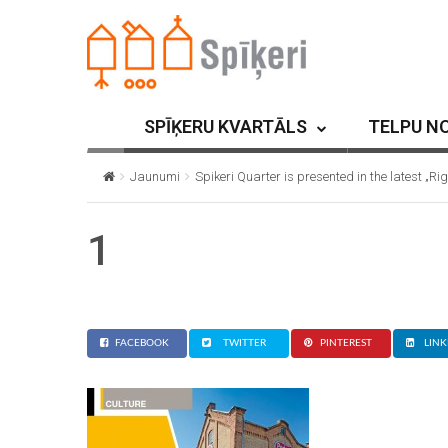
SPĪĶERU KVARTĀLS
TELPU N
Jaunumi
Spikeri Quarter is presented in the latest „
1
FACEBOOK
TWITTER
PINTEREST
LINK