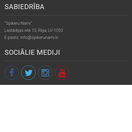
SABIEDRĪBA
"Spikeru Nami"
Lastādijas iela 10, Rīga, LV-1050
E-pasts: info@spikerunami.lv
SOCIĀLIE MEDIJI
© 2013 - 2026 spikeri.lv