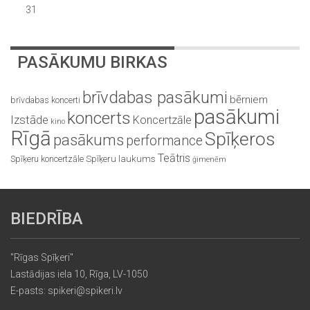
31
PASĀKUMU BIRKAS
brīvdabas pasākumi
bērniem
brīvdabas koncerti
pasākumi
koncerts
Izstāde
Koncertzāle
kino
Rīgā
Spīķeros
pasākums
performance
Teātris
Spīķeru koncertzāle
Spīķeru laukums
ģimenēm
BIEDRĪBA
"Rīgas Spīķeri"
Lastādijas iela 10, Rīga, LV-1050
E-pasts: spikeri@spikeri.lv