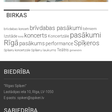
BIRKAS
brīvdabas pasākumi
bērniem
brīvdabas koncerti
pasākumi
koncerts
Izstāde
Koncertzāle
kino
Rīgā
Spīķeros
pasākums
performance
Teātris
Spīķeru koncertzāle
Spīķeru laukums
ģimenēm
BIEDRĪBA
"Rīgas Spīķeri"
Lastādijas iela 10, Rīga, LV-1050
E-pasts: spikeri@spikeri.lv
SABIEDRĪBA