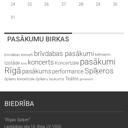
24
25
26
27
28
29
30
31
PASĀKUMU BIRKAS
brīvdabas pasākumi
bērniem
brīvdabas koncerti
pasākumi
koncerts
Izstāde
Koncertzāle
kino
Rīgā
Spīķeros
pasākums
performance
Teātris
Spīķeru koncertzāle
Spīķeru laukums
ģimenēm
BIEDRĪBA
"Rīgas Spīķeri"
Lastādijas iela 10, Rīga, LV-1050