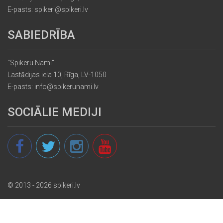
E-pasts: spikeri@spikeri.lv
SABIEDRĪBA
"Spikeru Nami"
Lastādijas iela 10, Rīga, LV-1050
E-pasts: info@spikerunami.lv
SOCIĀLIE MEDIJI
© 2013 - 2026 spikeri.lv