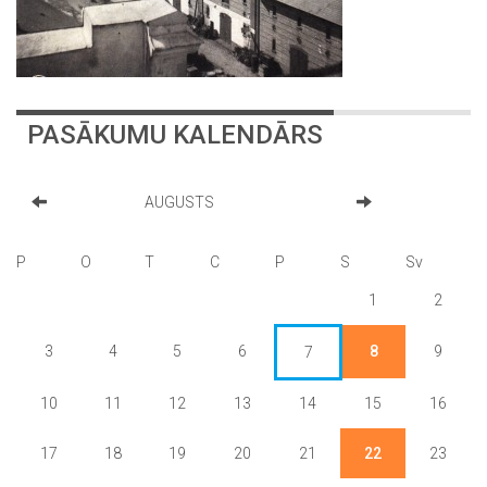
PASĀKUMU KALENDĀRS
AUGUSTS
P
O
T
C
P
S
Sv
1
2
3
4
5
6
8
9
7
10
11
12
13
14
15
16
17
18
19
20
21
22
23