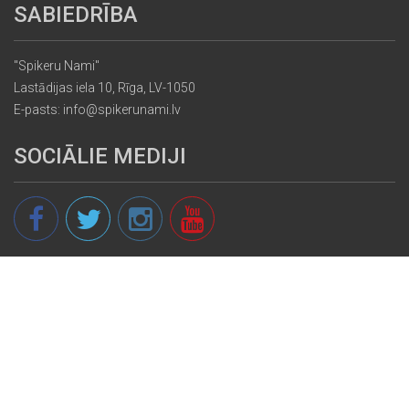
SABIEDRĪBA
"Spikeru Nami"
Lastādijas iela 10, Rīga, LV-1050
E-pasts: info@spikerunami.lv
SOCIĀLIE MEDIJI
© 2013 - 2026 spikeri.lv