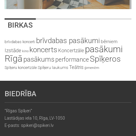
BIRKAS
brīvdabas pasākumi
bērniem
brīvdabas koncerti
pasākumi
koncerts
Izstāde
Koncertzāle
kino
Rīgā
Spīķeros
pasākums
performance
Teātris
Spīķeru koncertzāle
Spīķeru laukums
ģimenēm
BIEDRĪBA
"Rīgas Spīķeri"
Lastādijas iela 10, Rīga, LV-1050
E-pasts: spikeri@spikeri.lv