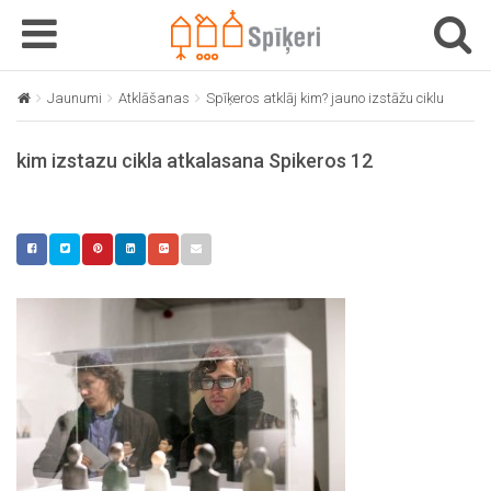
T
T
o
o
g
g
Jaunumi
Atklāšanas
Spīķeros atklāj kim? jauno izstāžu ciklu
kim 
g
g
l
l
kim izstazu cikla atkalasana Spikeros 12
e
e
n
n
a
a
v
v
i
i
g
g
a
a
t
t
i
i
o
o
n
n