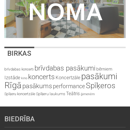
BIRKAS
brīvdabas pasākumi
bērniem
brīvdabas koncerti
pasākumi
koncerts
Izstāde
Koncertzāle
kino
Rīgā
Spīķeros
pasākums
performance
Teātris
Spīķeru koncertzāle
Spīķeru laukums
ģimenēm
BIEDRĪBA