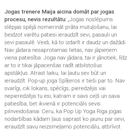
Jogas trenere Maija aicina domāt par jogas
procesu, nevis rezultātu:
„Jogas noslēpums
slēpjas spējā nomierināt prāta mutuļošanu, lai
beidzot varētu patiesi ieraudzīt sevi, pasauli un
sevi pasaulē. Veidi, kā to izdarīt ir daudz un dažādi.
Nav jādara nesaprotamas lietas, nav jāpieņem
viena patiesība. Joga nav jādara, tai ir jānotiek, līdz
ar to ir tikai jāpacenšas radīt atbilstošus
apstākļus. Atrast laiku, lai ļautu sev būt un
ieraudzīt. Pop-up joga Spīķeros ir tieši par to. Nav
svarīgi, cik lokans, spēcīgs, pieredzējis vai
nepieredzējis tu esi, katram ir savs ceļš un sava
patiesība, bet ikvienā ir potenciāls sevis
pilnveidošanai. Ceru, ka Pop Up Yoga Riga jogas
nodarbības kādam ļaus saprast ko jaunu par sevi,
ieraudzīt savu neizsmeļamo potenciālu, atbrīvot