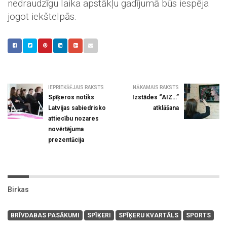
nedraudzīgu laika apstākļu gadījumā būs iespēja
jogot iekštelpās.
IEPRIEKŠĒJAIS RAKSTS
NĀKAMAIS RAKSTS
Spīķeros notiks
Izstādes “AIZ…”
Latvijas sabiedrisko
atklāšana
attiecību nozares
novērtējuma
prezentācija
Birkas
BRĪVDABAS PASĀKUMI
SPĪĶERI
SPĪĶERU KVARTĀLS
SPORTS