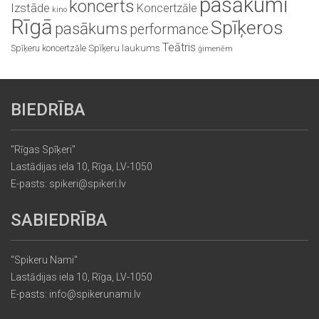
pasākumi
koncerts
Izstāde
Koncertzāle
kino
Rīgā
Spīķeros
pasākums
performance
Teātris
Spīķeru koncertzāle
Spīķeru laukums
ģimenēm
BIEDRĪBA
"Rīgas Spīķeri"
Lastādijas iela 10, Rīga, LV-1050
E-pasts: spikeri@spikeri.lv
SABIEDRĪBA
"Spikeru Nami"
Lastādijas iela 10, Rīga, LV-1050
E-pasts: info@spikerunami.lv