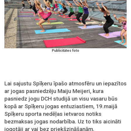
Publicitātes foto
Lai sajustu Spīķeru īpašo atmosfēru un iepazītos
ar jogas pasniedzēju Maiju Meijeri, kura
pasniedz jogu DCH studijā un visu vasaru būs
kopā ar Spīķeru jogas entuziastiem, 19.maijā
Spīķeru sporta nedēļas ietvaros notiks
bezmaksas jogas nodarbība. Uz to tiks aicināti
jogotāji ar vai bez priekšzināšanām.