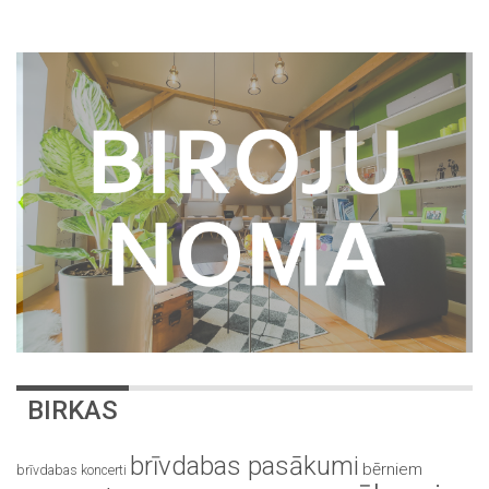
BIRKAS
brīvdabas pasākumi
bērniem
brīvdabas koncerti