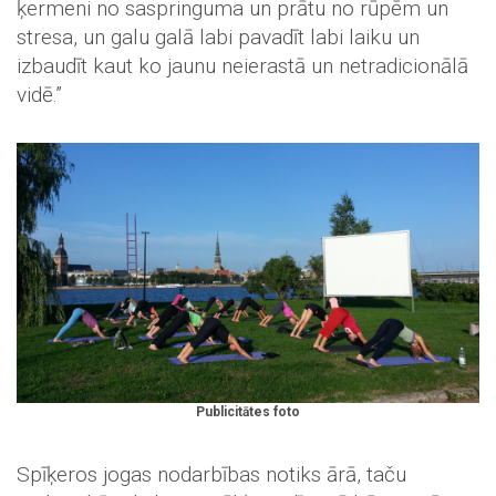
ķermeni no saspringuma un prātu no rūpēm un
stresa, un galu galā labi pavadīt labi laiku un
izbaudīt kaut ko jaunu neierastā un netradicionālā
vidē.”
Publicitātes foto
Spīķeros jogas nodarbības notiks ārā, taču