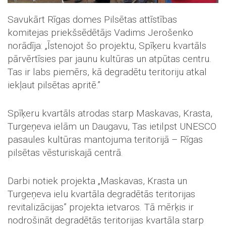
Savukārt Rīgas domes Pilsētas attīstības
komitejas priekšsēdētājs Vadims Jerošenko
norādīja: „Īstenojot šo projektu, Spīķeru kvartāls
pārvērtīsies par jaunu kultūras un atpūtas centru.
Tas ir labs piemērs, kā degradētu teritoriju atkal
iekļaut pilsētas apritē.”
Spīķeru kvartāls atrodas starp Maskavas, Krasta,
Turgeņeva ielām un Daugavu, Tas ietilpst UNESCO
pasaules kultūras mantojuma teritorijā – Rīgas
pilsētas vēsturiskajā centrā.
Darbi notiek projekta „Maskavas, Krasta un
Turgeņeva ielu kvartāla degradētās teritorijas
revitalizācijas” projekta ietvaros. Tā mērķis ir
nodrošināt degradētās teritorijas kvartāla starp