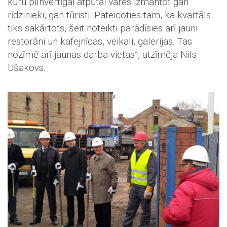
kuru pilnvērtīgai atpūtai varēs izmantot gan
rīdzinieki, gan tūristi. Pateicoties tam, ka kvartāls
tiks sakārtots, šeit noteikti parādīsies arī jauni
restorāni un kafejnīcas, veikali, galerijas. Tas
nozīmē arī jaunas darba vietas”, atzīmēja Nils
Ušakovs.