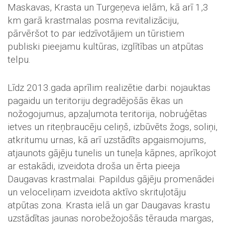
Maskavas, Krasta un Turgeņeva ielām, kā arī 1,3
km garā krastmalas posma revitalizāciju,
pārvēršot to par iedzīvotājiem un tūristiem
publiski pieejamu kultūras, izglītības un atpūtas
telpu.
Līdz 2013.gada aprīlim realizētie darbi: nojauktas
pagaidu un teritoriju degradējošās ēkas un
nožogojumus, apzaļumota teritorija, nobruģētas
ietves un riteņbraucēju celiņš, izbūvēts žogs, soliņi,
atkritumu urnas, kā arī uzstādīts apgaismojums,
atjaunots gājēju tunelis un tuneļa kāpnes, aprīkojot
ar estakādi, izveidota droša un ērta pieeja
Daugavas krastmalai. Papildus gājēju promenādei
un veloceliņam izveidota aktīvo skrituļotāju
atpūtas zona. Krasta ielā un gar Daugavas krastu
uzstādītas jaunas norobežojošās tērauda margas,