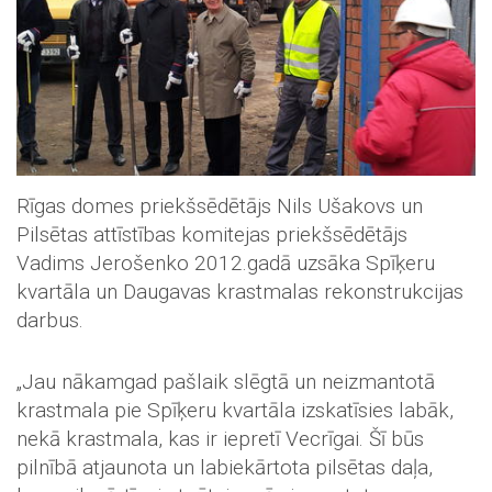
Rīgas domes priekšsēdētājs Nils Ušakovs un
Pilsētas attīstības komitejas priekšsēdētājs
Vadims Jerošenko 2012.gadā uzsāka Spīķeru
kvartāla un Daugavas krastmalas rekonstrukcijas
darbus.
„Jau nākamgad pašlaik slēgtā un neizmantotā
krastmala pie Spīķeru kvartāla izskatīsies labāk,
nekā krastmala, kas ir iepretī Vecrīgai. Šī būs
pilnībā atjaunota un labiekārtota pilsētas daļa,