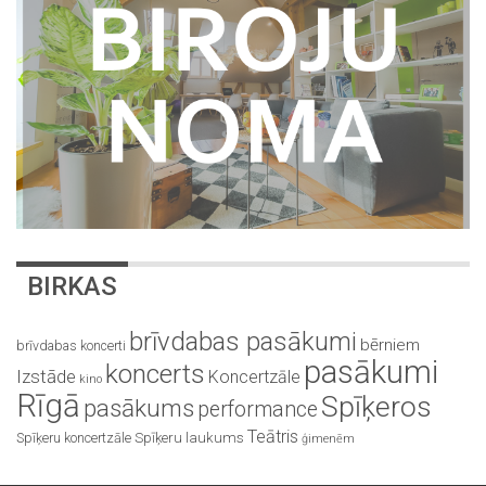
BIRKAS
brīvdabas pasākumi
bērniem
brīvdabas koncerti
pasākumi
koncerts
Izstāde
Koncertzāle
kino
Rīgā
Spīķeros
pasākums
performance
Teātris
Spīķeru koncertzāle
Spīķeru laukums
ģimenēm