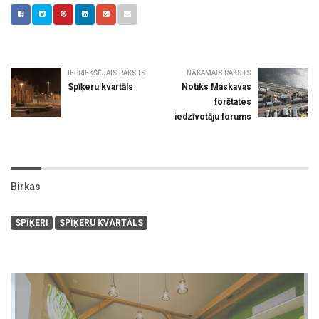
IEPRIEKŠĒJAIS RAKSTS
NĀKAMAIS RAKSTS
Spīķeru kvartāls
Notiks Maskavas
forštates
iedzīvotāju forums
Birkas
SPĪĶERI
SPĪĶERU KVARTĀLS