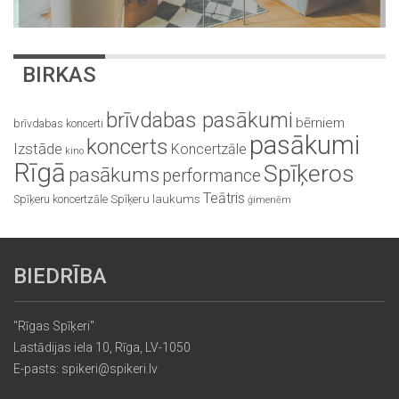
BIRKAS
brīvdabas pasākumi
bērniem
brīvdabas koncerti
pasākumi
koncerts
Izstāde
Koncertzāle
kino
Rīgā
Spīķeros
pasākums
performance
Teātris
Spīķeru koncertzāle
Spīķeru laukums
ģimenēm
BIEDRĪBA
"Rīgas Spīķeri"
Lastādijas iela 10, Rīga, LV-1050
E-pasts: spikeri@spikeri.lv