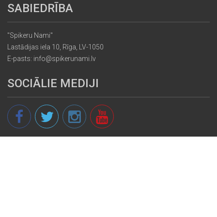
SABIEDRĪBA
"Spikeru Nami"
Lastādijas iela 10, Rīga, LV-1050
E-pasts: info@spikerunami.lv
SOCIĀLIE MEDIJI
© 2013 - 2026 spikeri.lv