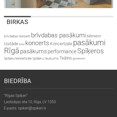
BIRKAS
brīvdabas pasākumi
bērniem
brīvdabas koncerti
pasākumi
koncerts
Izstāde
Koncertzāle
kino
Rīgā
Spīķeros
pasākums
performance
Teātris
Spīķeru koncertzāle
Spīķeru laukums
ģimenēm
BIEDRĪBA
"Rīgas Spīķeri"
Lastādijas iela 10, Rīga, LV-1050
E-pasts: spikeri@spikeri.lv