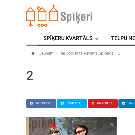
SPĪĶERU KVARTĀLS
TELPU N
Jaunumi
The Coco`nuts koncerts Spīķeros
2
2
FACEBOOK
TWITTER
PINTEREST
LINK