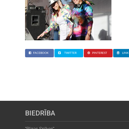
FACEBOOK
TWITTER
PINTEREST
LINK
BIEDRĪBA
"Rīgas Spīķeri"