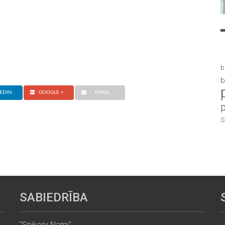
b
b
EDIN
GOOGLE +
EMAIL
S
SABIEDRĪBA
"Spikeru Nami"