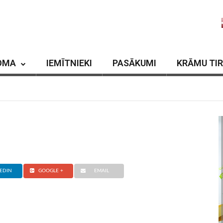
OMA
IEMĪTNIEKI
PASĀKUMI
KRĀMU TI
EDIN
GOOGLE +
EMAIL