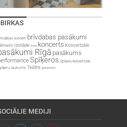
BIRKAS
brīvdabas pasākumi
rīvdabas koncerti
koncerts
Izstāde
Koncertzāle
ērniem
kino
pasākumi Rīgā
pasākums
Spīķeros
performance
Spīķeru koncertzāle
Teātris
pīķeru laukums
ģimenēm
SOCIĀLIE MEDIJI