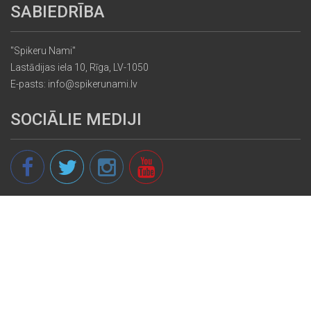
SABIEDRĪBA
"Spikeru Nami"
Lastādijas iela 10, Rīga, LV-1050
E-pasts: info@spikerunami.lv
SOCIĀLIE MEDIJI
© 2013 - 2026 spikeri.lv