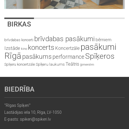
BIRKAS
brīvdabas pasākumi
bērniem
brīvdabas koncerti
pasākumi
koncerts
Izstāde
Koncertzāle
kino
Rīgā
Spīķeros
pasākums
performance
Teātris
Spīķeru koncertzāle
Spīķeru laukums
ģimenēm
BIEDRĪBA
"Rīgas Spīķeri"
Lastādijas iela 10, Rīga, LV-1050
E-pasts: spikeri@spikeri.lv